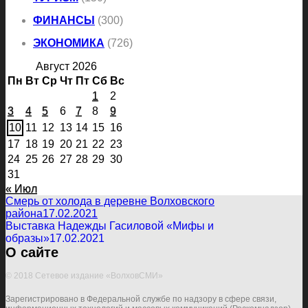
ФИНАНСЫ
(300)
ЭКОНОМИКА
(726)
Август 2026
Пн
Вт
Ср
Чт
Пт
Сб
Вс
1
2
3
4
5
6
7
8
9
10
11
12
13
14
15
16
17
18
19
20
21
22
23
24
25
26
27
28
29
30
31
« Июл
Смерь от холода в деревне Волховского
района
17.02.2021
Выставка Надежды Гасиловой «Мифы и
образы»
17.02.2021
О сайте
© 2018 Сетевое издание «ВолховСМИ»
Зарегистрировано в Федеральной службе по надзору в сфере связи,