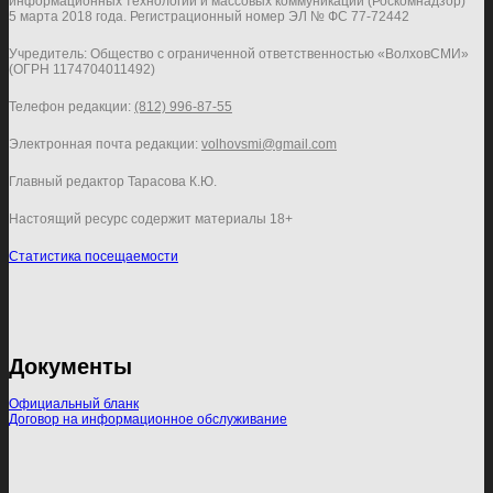
информационных технологий и массовых коммуникаций (Роскомнадзор)
5 марта 2018 года. Регистрационный номер ЭЛ № ФС 77-72442
Учредитель: Общество с ограниченной ответственностью «ВолховСМИ»
(ОГРН 1174704011492)
Телефон редакции:
(812) 996-87-55
Электронная почта редакции:
volhovsmi@gmail.com
Главный редактор Тарасова К.Ю.
Настоящий ресурс содержит материалы 18+
Статистика посещаемости
Документы
Официальный бланк
Договор на информационное обслуживание