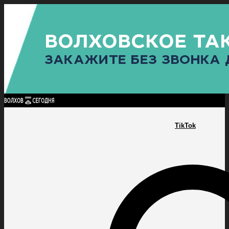
Найти:
ГЛАВНАЯ
ПОЛИТИКА
ПРОИСШЕСТВИЯ
ПРОКУРАТУРА
СПОРТ
КУЛЬТУ
ПОЛИТИКА
ПРОИСШЕСТВИЯ
ПРОКУРАТУРА
СПОРТ
КУЛЬТУРА
ПОСЕЛЕНИЯ
TikTok