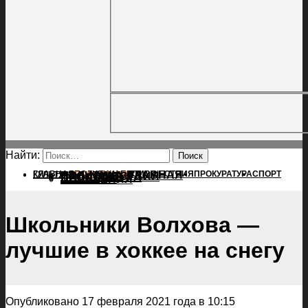
Найти:
ГЛАВНАЯ
ПОЛИТИКА
ПРОИСШЕСТВИЯ
ГЛАВНАЯ
ПРОКУРАТУРА
СПОРТ
КУЛЬТУРА
ПОЛИТИКА
ПОСЕЛЕНИЯ
ПРОИСШЕСТВИЯ
ПРОКУРАТУРА
СПОРТ
КУЛЬТУРА
ПОСЕЛЕНИЯ
Школьники Волхова —
лучшие в хоккее на снегу
Опубликовано 17 февраля 2021 года в 10:15