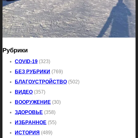
Рубрики
COVID-19
(323)
БЕЗ РУБРИКИ
(769)
БЛАГОУСТРОЙСТВО
(502)
ВИДЕО
(357)
ВООРУЖЕНИЕ
(30)
ЗДОРОВЬЕ
(358)
ИЗБРАННОЕ
(55)
ИСТОРИЯ
(489)