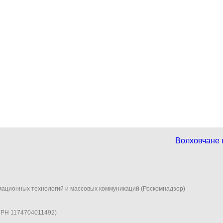
Волховчане 
мационных технологий и массовых коммуникаций (Роскомнадзор)
ГРН 1174704011492)