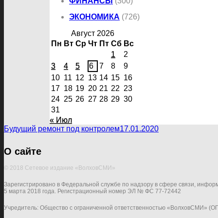
ФИНАНСЫ
(300)
ЭКОНОМИКА
(726)
Август 2026
Пн
Вт
Ср
Чт
Пт
Сб
Вс
1
2
3
4
5
6
7
8
9
10
11
12
13
14
15
16
17
18
19
20
21
22
23
24
25
26
27
28
29
30
31
« Июл
Будущий ремонт под контролем
17.01.2020
О сайте
© 2018 Сетевое издание «ВолховСМИ»
Зарегистрировано в Федеральной службе по надзору в сфере связи, инфор
5 марта 2018 года. Регистрационный номер ЭЛ № ФС 77-72442
Учредитель: Общество с ограниченной ответственностью «ВолховСМИ» (О