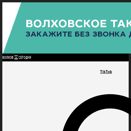
Найти:
ГЛАВНАЯ
ПОЛИТИКА
ПРОИСШЕСТВИЯ
ПРОКУРАТУРА
СПОРТ
КУЛЬТУ
ПОЛИТИКА
ПРОИСШЕСТВИЯ
ПРОКУРАТУРА
СПОРТ
КУЛЬТУРА
ПОСЕЛЕНИЯ
TikTok