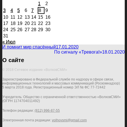
1
2
3
4
5
6
7
8
9
10
11
12
13
14
15
16
17
18
19
20
21
22
23
24
25
26
27
28
29
30
31
« Июл
И помнит мир спасённый
17.01.2020
По сигналу «Тревога!»
18.01.2020
О сайте
© 2018 Сетевое издание «ВолховСМИ»
Зарегистрировано в Федеральной службе по надзору в сфере связи,
информационных технологий и массовых коммуникаций (Роскомнадзор)
5 марта 2018 года. Регистрационный номер ЭЛ № ФС 77-72442
Учредитель: Общество с ограниченной ответственностью «ВолховСМИ»
(ОГРН 1174704011492)
Телефон редакции:
(812) 996-87-55
Электронная почта редакции:
volhovsmi@gmail.com