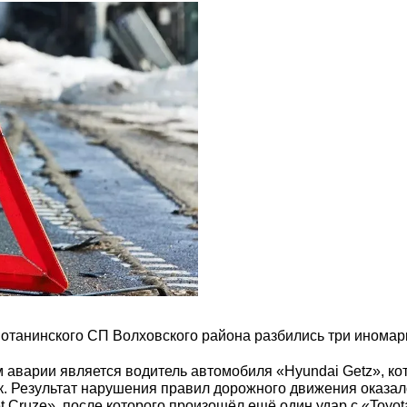
отанинского СП Волховского района разбились три иномар
аварии является водитель автомобиля «Hyundai Getz», ко
к. Результат нарушения правил дорожного движения оказал
t Cruze», после которого произошёл ещё один удар с «Toyo