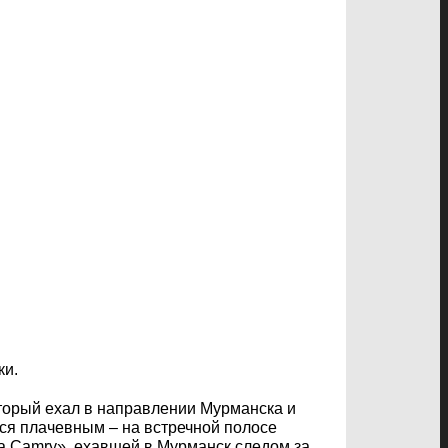
ки.
торый ехал в направлении Мурманска и
ся плачевным – на встречной полосе
ta Camry», ехавшей в Мурманск следом за