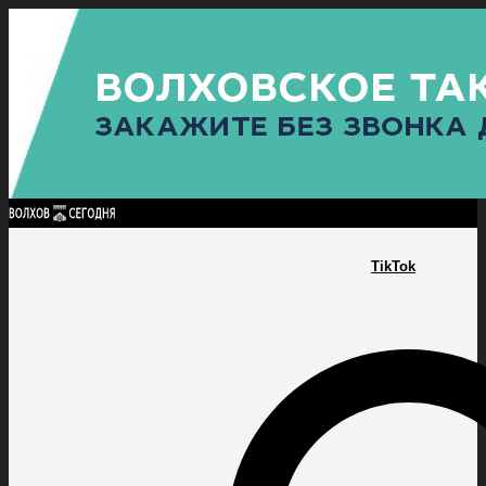
Найти:
ГЛАВНАЯ
ПОЛИТИКА
ПРОИСШЕСТВИЯ
ПРОКУРАТУРА
СПОРТ
КУЛЬТУ
ПОЛИТИКА
ПРОИСШЕСТВИЯ
ПРОКУРАТУРА
СПОРТ
КУЛЬТУРА
ПОСЕЛЕНИЯ
TikTok