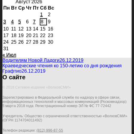
Август 2026
Пн
Вт
Ср
Чт
Пт
Сб
Вс
1
2
3
4
5
6
7
8
9
10
11
12
13
14
15
16
17
18
19
20
21
22
23
24
25
26
27
28
29
30
31
« Июл
Водителям Новой Ладоги
26.12.2019
Краеведческие чтения ко 150-летию со дня рождения
Графтио
26.12.2019
О сайте
© 2018 Сетевое издание «ВолховСМИ»
Зарегистрировано в Федеральной службе по надзору в сфере связи,
информационных технологий и массовых коммуникаций (Роскомнадзор)
5 марта 2018 года. Регистрационный номер ЭЛ № ФС 77-72442
Учредитель: Общество с ограниченной ответственностью «ВолховСМИ»
(ОГРН 1174704011492)
Телефон редакции:
(812) 996-87-55