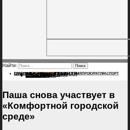
Найти:
ГЛАВНАЯ
ПОЛИТИКА
ПРОИСШЕСТВИЯ
ГЛАВНАЯ
ПРОКУРАТУРА
СПОРТ
КУЛЬТУРА
ПОЛИТИКА
ПОСЕЛЕНИЯ
ПРОИСШЕСТВИЯ
ПРОКУРАТУРА
СПОРТ
КУЛЬТУРА
ПОСЕЛЕНИЯ
Паша снова участвует в
«Комфортной городской
среде»