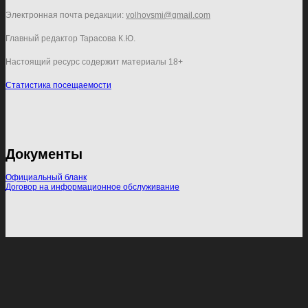
Электронная почта редакции:
volhovsmi@gmail.com
Главный редактор Тарасова К.Ю.
Настоящий ресурс содержит материалы 18+
Статистика посещаемости
Документы
Официальный бланк
Договор на информационное обслуживание