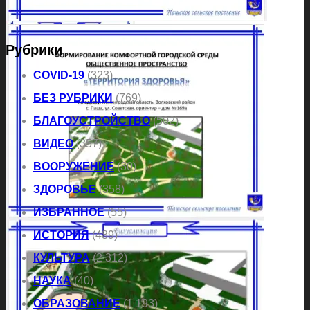
Рубрики
COVID-19
(323)
БЕЗ РУБРИКИ
(769)
БЛАГОУСТРОЙСТВО
(502)
ВИДЕО
(357)
ВООРУЖЕНИЕ
(30)
ЗДОРОВЬЕ
(358)
ИЗБРАННОЕ
(55)
ИСТОРИЯ
(489)
КУЛЬТУРА
(2 312)
НАУКА
(40)
ОБРАЗОВАНИЕ
(1 193)