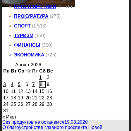
ПРОИСШЕСТВИЯ
(1 176)
ПРОКУРАТУРА
(275)
СПОРТ
(1 533)
ТУРИЗМ
(150)
ФИНАНСЫ
(300)
ЭКОНОМИКА
(726)
Август 2026
Пн
Вт
Ср
Чт
Пт
Сб
Вс
1
2
3
4
5
6
7
8
9
10
11
12
13
14
15
16
17
18
19
20
21
22
23
24
25
26
27
28
29
30
31
« Июл
Без продуктов не останемся
19.03.2020
О благоустройстве главного проспекта Новой