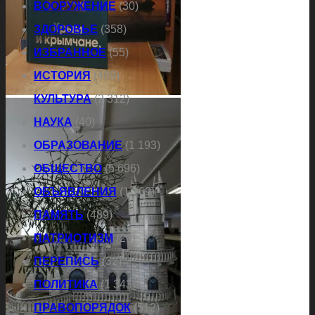
ВООРУЖЕНИЕ
(30)
ЗДОРОВЬЕ
(358)
ИЗБРАННОЕ
(55)
ИСТОРИЯ
(489)
КУЛЬТУРА
(2 312)
НАУКА
(40)
ОБРАЗОВАНИЕ
(1 193)
ОБЩЕСТВО
(5 696)
ОБЪЯВЛЕНИЯ
(1 169)
ПАМЯТЬ
(489)
ПАТРИОТИЗМ
(20)
ПЕРЕПИСЬ
(32)
ПОЛИТИКА
(1 343)
ПРАВОПОРЯДОК
(512)