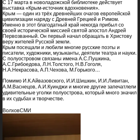
С 17 марта в новоладожской библиотеке действует
выставка «Крым-источник вдохновения».
Крым — один из трёх древнейших очагов европейской
цивилизации наряду с Древней Грецией и Римом.
Именно в этот благодатный край некогда прибыл со
своей исторической миссией святой апостол Андрей
Первозванный. Он первый начал обращать в Христову
веру жителей Русской земли.
Крым посещали и любили многие русские поэты и
писатели, художники, музыканты, деятели театра и науки.
С полуостровом связаны имена А.С.Пушкина,
А.С.Грибоедова, Л.Н.Толстого, Н.В.Гоголя,
Н.А.Некрасова, А.П.Чехова, М.Горького…
Помимо И.К.Айвазовского, И.И.Шишкин, И.И.Ливитан,
А.М.Васнецов, А.И.Куинджи и многие другие запечатлели
удивительные уголки полуострова, который много значил
в их судьбах и творчестве.
ВолховСМИ