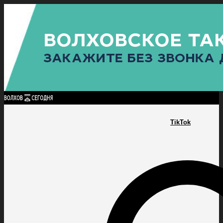
Найти:
ГЛАВНАЯ
ПОЛИТИКА
ПРОИСШЕСТВИЯ
ПРОКУРАТУРА
СПОРТ
КУЛЬТУ
ПОЛИТИКА
ПРОИСШЕСТВИЯ
ПРОКУРАТУРА
СПОРТ
КУЛЬТУРА
ПОСЕЛЕНИЯ
TikTok