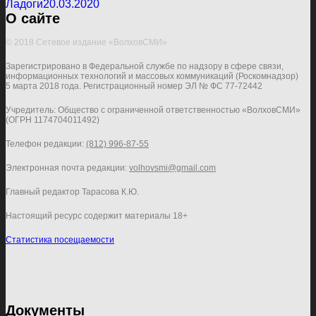
Ладоги
20.03.2020
О сайте
© 2018 Сетевое издание «ВолховСМИ»
Зарегистрировано в Федеральной службе по надзору в сфере связи,
информационных технологий и массовых коммуникаций (Роскомнадзор)
5 марта 2018 года. Регистрационный номер ЭЛ № ФС 77-72442
Учредитель: Общество с ограниченной ответственностью «ВолховСМИ»
(ОГРН 1174704011492)
Телефон редакции:
(812) 996-87-55
Электронная почта редакции:
volhovsmi@gmail.com
Главный редактор Тарасова К.Ю.
Настоящий ресурс содержит материалы 18+
Статистика посещаемости
Документы