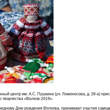
ый центр им. А.С. Пушкина (ул. Ломоносова, д. 28-а) приг
о творчества «Волхов-2019».
ередному Дню рождения Волхова, принимают участия самод