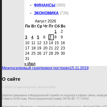
ФИНАНСЫ
(300)
ЭКОНОМИКА
(726)
Август 2026
Пн
Вт
Ср
Чт
Пт
Сб
Вс
1
2
3
4
5
6
7
8
9
10
11
12
13
14
15
16
17
18
19
20
21
22
23
24
25
26
27
28
29
30
31
« Июл
Межпоселковый газопровод построен
15.11.2019
О сайте
© 2018 Сетевое издание «ВолховСМИ»
Зарегистрировано в Федеральной службе по надзору в сфере связи, инфор
5 марта 2018 года. Регистрационный номер ЭЛ № ФС 77-72442
Учредитель: Общество с ограниченной ответственностью «ВолховСМИ» (О