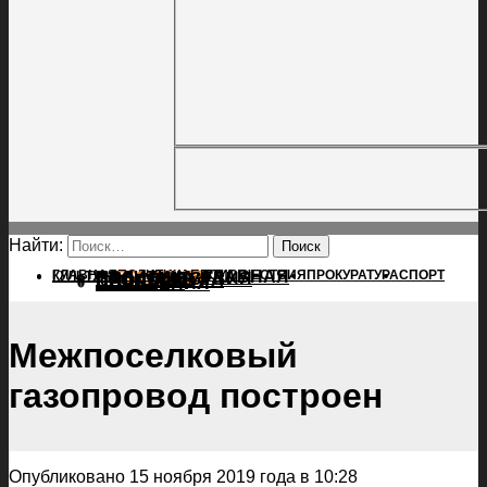
Найти:
ГЛАВНАЯ
ПОЛИТИКА
ПРОИСШЕСТВИЯ
ГЛАВНАЯ
ПРОКУРАТУРА
СПОРТ
КУЛЬТУРА
ПОЛИТИКА
ПОСЕЛЕНИЯ
ПРОИСШЕСТВИЯ
ПРОКУРАТУРА
СПОРТ
КУЛЬТУРА
ПОСЕЛЕНИЯ
Межпоселковый
газопровод построен
Опубликовано 15 ноября 2019 года в 10:28