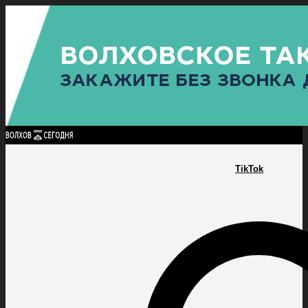
Найти:
ГЛАВНАЯ
ПОЛИТИКА
ПРОИСШЕСТВИЯ
ПРОКУРАТУРА
СПОРТ
КУЛЬТУ
ПОЛИТИКА
ПРОИСШЕСТВИЯ
ПРОКУРАТУРА
СПОРТ
КУЛЬТУРА
ПОСЕЛЕНИЯ
TikTok