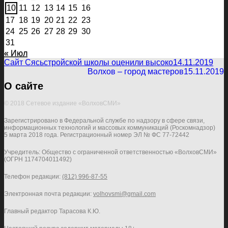
10
11
12
13
14
15
16
17
18
19
20
21
22
23
24
25
26
27
28
29
30
31
« Июл
Сайт Сясьстройской школы оценили высоко
14.11.2019
Волхов – город мастеров
15.11.2019
О сайте
© 2018 Сетевое издание «ВолховСМИ»
Зарегистрировано в Федеральной службе по надзору в сфере связи,
информационных технологий и массовых коммуникаций (Роскомнадзор)
5 марта 2018 года. Регистрационный номер ЭЛ № ФС 77-72442
Учредитель: Общество с ограниченной ответственностью «ВолховСМИ»
(ОГРН 1174704011492)
Телефон редакции:
(812) 996-87-55
Электронная почта редакции:
volhovsmi@gmail.com
Главный редактор Тарасова К.Ю.