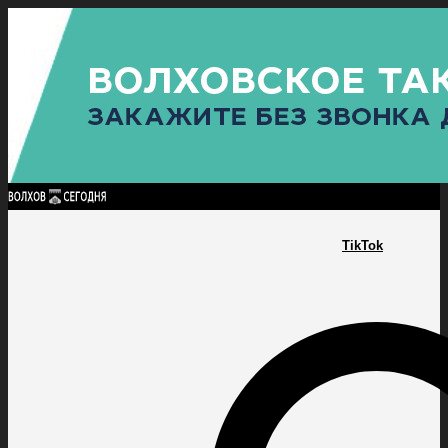
Найти:
ГЛАВНАЯ
ПОЛИТИКА
ПРОИСШЕСТВИЯ
ПРОКУРАТУРА
СПОРТ
КУЛЬТУ
ПОЛИТИКА
ПРОИСШЕСТВИЯ
ПРОКУРАТУРА
СПОРТ
КУЛЬТУРА
ПОСЕЛЕНИЯ
TikTok