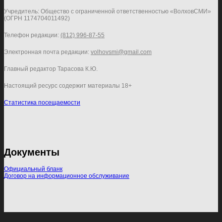
Учредитель: Общество с ограниченной ответственностью «ВолховСМИ»
(ОГРН 1174704011492)
Телефон редакции:
(812) 996-87-55
Электронная почта редакции:
volhovsmi@gmail.com
Главный редактор Тарасова К.Ю.
Настоящий ресурс содержит материалы 18+
Статистика посещаемости
Документы
Официальный бланк
Договор на информационное обслуживание