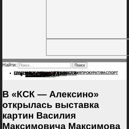
Найти:
ГЛАВНАЯ
ПОЛИТИКА
ПРОИСШЕСТВИЯ
ГЛАВНАЯ
ПРОКУРАТУРА
СПОРТ
КУЛЬТУРА
ПОЛИТИКА
ПОСЕЛЕНИЯ
ПРОИСШЕСТВИЯ
ПРОКУРАТУРА
СПОРТ
КУЛЬТУРА
ПОСЕЛЕНИЯ
В «КСК — Алексино»
открылась выставка
картин Василия
Максимовича Максимова