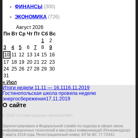
ФИНАНСЫ
(300)
ЭКОНОМИКА
(726)
Август 2026
Пн
Вт
Ср
Чт
Пт
Сб
Вс
1
2
3
4
5
6
7
8
9
10
11
12
13
14
15
16
17
18
19
20
21
22
23
24
25
26
27
28
29
30
31
« Июл
Итоги недели 11.11 — 16.11
16.11.2019
Гостинопольская школа провела неделю
энергосбережения
17.11.2019
О сайте
© 2018 Сетевое издание «ВолховСМИ»
Зарегистрировано в Федеральной службе по надзору в сфере связи,
информационных технологий и массовых коммуникаций (Роскомнадзор)
5 марта 2018 года. Регистрационный номер ЭЛ № ФС 77-72442