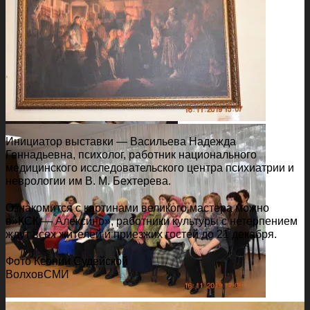
Инициатор выставки — Васильева Надежда
Геннадьевна, психолог, работник национального
медицинского исследовательского центра психиатрии и
неврологии им В. М. Бехтерева.
Ознакомится с картинами великого мастера можно
в»КСК — Алексино», работники культуры с нетерпением
ждут всех жителей и приезжих гостей до 21 декабря.
Фото Ксении Судейской
ВолховСМИ