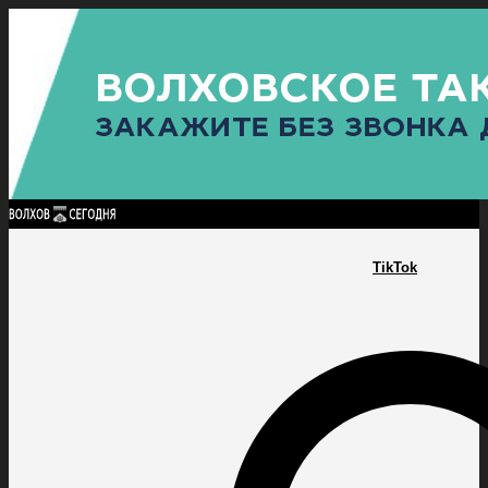
Найти:
ГЛАВНАЯ
ПОЛИТИКА
ПРОИСШЕСТВИЯ
ПРОКУРАТУРА
СПОРТ
КУЛЬТУ
ПОЛИТИКА
ПРОИСШЕСТВИЯ
ПРОКУРАТУРА
СПОРТ
КУЛЬТУРА
ПОСЕЛЕНИЯ
TikTok