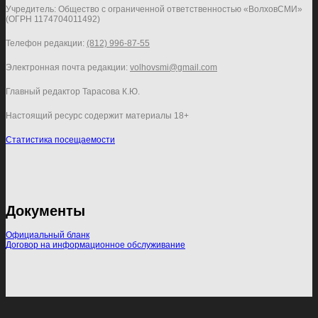
Учредитель: Общество с ограниченной ответственностью «ВолховСМИ»
(ОГРН 1174704011492)
Телефон редакции:
(812) 996-87-55
Электронная почта редакции:
volhovsmi@gmail.com
Главный редактор Тарасова К.Ю.
Настоящий ресурс содержит материалы 18+
Статистика посещаемости
Документы
Официальный бланк
Договор на информационное обслуживание