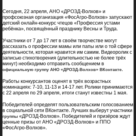
Сегодня, 22 апреля, АНО «ДРОЗД-Волхов» и
профсоюзная организация «ФосАгро-Волхов» запускают
детский онлайн-конкурс чтецов «Профессия устами
ребёнка», посвящённый празднику Весны и Труда.
Участники от 7 до 17 лет в своём творчестве могут
рассказать о профессии мамы или папы или о той сфере
деятельности, которая нравится им самим. Видеоролик с
записью стихотворения (длительностью не более трёх
минут) необходимо отправить сообщением в
.
официальную группу АНО «ДРОЗД-Волхов» ВКонтакте
Работы конкурсантов оценят в трёх возрастных
номинациях: 7-10, 11-13 и 14-17 лет. Ролики принимаются
с 22 апреля по 29 апреля, итоги станут известны 1 мая.
Победителей определят пользовательским голосованием
в социальной сети ВКонтакте. Лучших выберут участники
«ДРОЗД-Волхов». Победителей и призёров ждут
группы
ценные призы от АНО «ДРОЗД-Волхов» и ППО
«ФосАгро-Волхов».