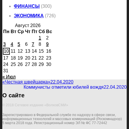
ФИНАНСЫ
(300)
ЭКОНОМИКА
(726)
Август 2026
Пн
Вт
Ср
Чт
Пт
Сб
Вс
1
2
3
4
5
6
7
8
9
10
11
12
13
14
15
16
17
18
19
20
21
22
23
24
25
26
27
28
29
30
31
« Июл
«Честная швейцарка»
22.04.2020
Коммунисты отметили юбилей вождя
22.04.2020
О сайте
© 2018 Сетевое издание «ВолховСМИ»
Зарегистрировано в Федеральной службе по надзору в сфере связи,
информационных технологий и массовых коммуникаций (Роскомнадзор)
5 марта 2018 года. Регистрационный номер ЭЛ № ФС 77-72442