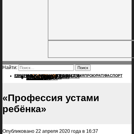
Найти:
ГЛАВНАЯ
ПОЛИТИКА
ПРОИСШЕСТВИЯ
ГЛАВНАЯ
ПРОКУРАТУРА
СПОРТ
КУЛЬТУРА
ПОЛИТИКА
ПОСЕЛЕНИЯ
ПРОИСШЕСТВИЯ
ПРОКУРАТУРА
СПОРТ
КУЛЬТУРА
ПОСЕЛЕНИЯ
«Профессия устами
ребёнка»
Опубликовано 22 апреля 2020 года в 16:37