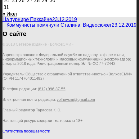
24
25
26
27
28
29
30
31
« Июл
На турнире Паккайне
23.12.2019
Коммунисты помянули Сталина. Видеосюжет
23.12.2019
О сайте
© 2018 Сетевое издание «ВолховСМИ»
Зарегистрировано в Федеральной службе по надзору в сфере связи,
информационных технологий и массовых коммуникаций (Роскомнадзор)
5 марта 2018 года. Регистрационный номер ЭЛ № ФС 77-72442
Учредитель: Общество с ограниченной ответственностью «ВолховСМИ»
(ОГРН 1174704011492)
Телефон редакции:
(812) 996-87-55
Электронная почта редакции:
volhovsmi@gmail.com
Главный редактор Тарасова К.Ю.
Настоящий ресурс содержит материалы 18+
Статистика посещаемости