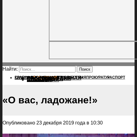
Найти:
ГЛАВНАЯ
ПОЛИТИКА
ПРОИСШЕСТВИЯ
ГЛАВНАЯ
ПРОКУРАТУРА
СПОРТ
КУЛЬТУРА
ПОЛИТИКА
ПОСЕЛЕНИЯ
ПРОИСШЕСТВИЯ
ПРОКУРАТУРА
СПОРТ
КУЛЬТУРА
ПОСЕЛЕНИЯ
«О вас, ладожане!»
Опубликовано 23 декабря 2019 года в 10:30