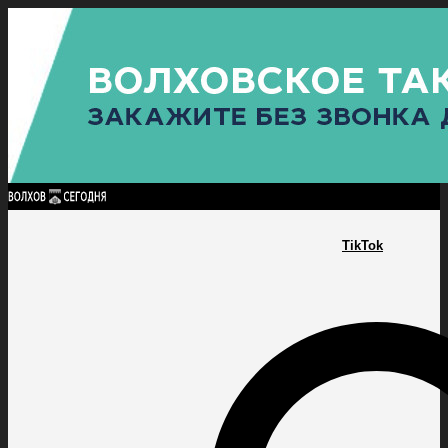
Найти:
ГЛАВНАЯ
ПОЛИТИКА
ПРОИСШЕСТВИЯ
ПРОКУРАТУРА
СПОРТ
КУЛЬТУ
ПОЛИТИКА
ПРОИСШЕСТВИЯ
ПРОКУРАТУРА
СПОРТ
КУЛЬТУРА
ПОСЕЛЕНИЯ
TikTok