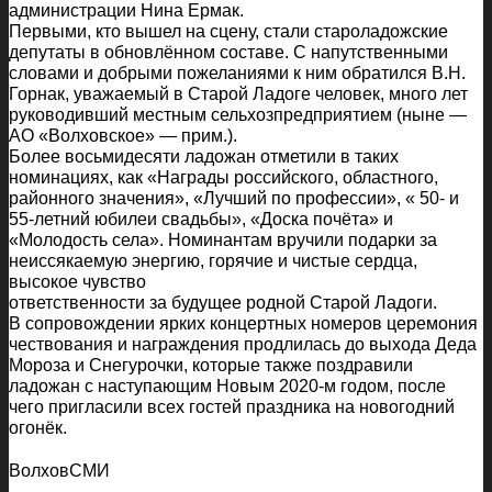
администрации Нина Ермак.
Первыми, кто вышел на сцену, стали староладожские
депутаты в обновлённом составе. С напутственными
словами и добрыми пожеланиями к ним обратился В.Н.
Горнак, уважаемый в Старой Ладоге человек, много лет
руководивший местным сельхозпредприятием (ныне —
АО «Волховское» — прим.).
Более восьмидесяти ладожан отметили в таких
номинациях, как «Награды российского, областного,
районного значения», «Лучший по профессии», « 50- и
55-летний юбилеи свадьбы», «Доска почёта» и
«Молодость села». Номинантам вручили подарки за
неиссякаемую энергию, горячие и чистые сердца,
высокое чувство
ответственности за будущее родной Старой Ладоги.
В сопровождении ярких концертных номеров церемония
чествования и награждения продлилась до выхода Деда
Мороза и Снегурочки, которые также поздравили
ладожан с наступающим Новым 2020-м годом, после
чего пригласили всех гостей праздника на новогодний
огонёк.
ВолховСМИ