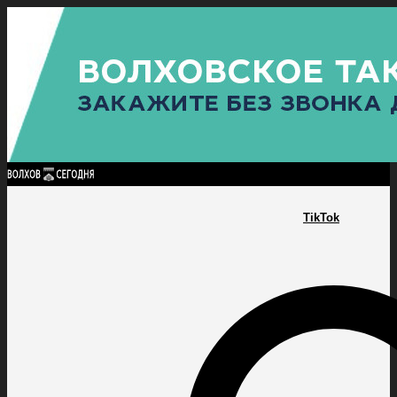
Найти:
ГЛАВНАЯ
ПОЛИТИКА
ПРОИСШЕСТВИЯ
ПРОКУРАТУРА
СПОРТ
КУЛЬТУ
ПОЛИТИКА
ПРОИСШЕСТВИЯ
ПРОКУРАТУРА
СПОРТ
КУЛЬТУРА
ПОСЕЛЕНИЯ
TikTok