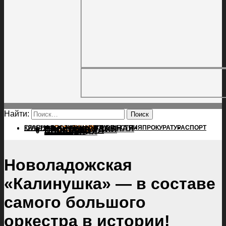
Найти:
ГЛАВНАЯ
ПОЛИТИКА
ПРОИСШЕСТВИЯ
ГЛАВНАЯ
ПРОКУРАТУРА
СПОРТ
КУЛЬТУРА
ПОЛИТИКА
ПОСЕЛЕНИЯ
ПРОИСШЕСТВИЯ
ПРОКУРАТУРА
СПОРТ
КУЛЬТУРА
ПОСЕЛЕНИЯ
Новоладожская
«Калинушка» — в составе
самого большого
оркестра в истории!