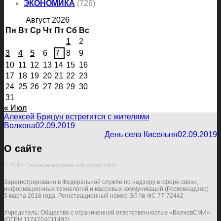
ЭКОНОМИКА
(726)
Август 2026
Пн
Вт
Ср
Чт
Пт
Сб
Вс
1
2
3
4
5
6
7
8
9
10
11
12
13
14
15
16
17
18
19
20
21
22
23
24
25
26
27
28
29
30
31
« Июл
Алексей Брицун встретится с жителями
Волхова
02.09.2019
День села Кисельня
02.09.2019
О сайте
© 2018 Сетевое издание «ВолховСМИ»
Зарегистрировано в Федеральной службе по надзору в сфере связи,
информационных технологий и массовых коммуникаций (Роскомнадзор)
5 марта 2018 года. Регистрационный номер ЭЛ № ФС 77-72442
Учредитель: Общество с ограниченной ответственностью «ВолховСМИ»
(ОГРН 1174704011492)