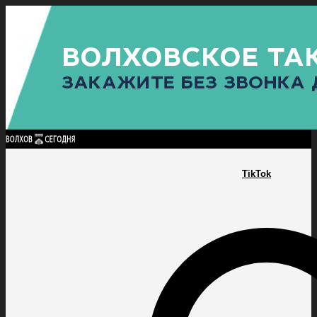
Найти:
ГЛАВНАЯ
ПОЛИТИКА
ПРОИСШЕСТВИЯ
ПРОКУРАТУРА
СПОРТ
КУЛЬТУ
ПОЛИТИКА
ПРОИСШЕСТВИЯ
ПРОКУРАТУРА
СПОРТ
КУЛЬТУРА
ПОСЕЛЕНИЯ
TikTok