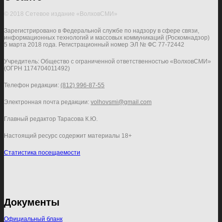
© 2018 Сетевое издание «ВолховСМИ»
Зарегистрировано в Федеральной службе по надзору в сфере связи,
информационных технологий и массовых коммуникаций (Роскомнадзор)
5 марта 2018 года. Регистрационный номер ЭЛ № ФС 77-72442
Учредитель: Общество с ограниченной ответственностью «ВолховСМИ»
(ОГРН 1174704011492)
Телефон редакции:
(812) 996-87-55
Электронная почта редакции:
volhovsmi@gmail.com
Главный редактор Тарасова К.Ю.
Настоящий ресурс содержит материалы 18+
Статистика посещаемости
Документы
Официальный бланк