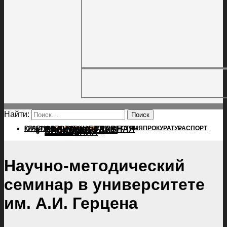
Найти:
ГЛАВНАЯ
ПОЛИТИКА
ПРОИСШЕСТВИЯ
ГЛАВНАЯ
ПРОКУРАТУРА
СПОРТ
КУЛЬТУРА
ПОЛИТИКА
ПОСЕЛЕНИЯ
ПРОИСШЕСТВИЯ
ПРОКУРАТУРА
СПОРТ
КУЛЬТУРА
ПОСЕЛЕНИЯ
Научно-методический
семинар в университете
им. А.И. Герцена