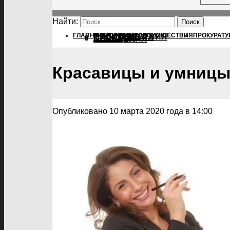
Найти:
ГЛАВНАЯ
ПОЛИТИКА
ПОЛИТИКА
ПРОИСШЕСТВИЯ
ПРОКУРАТУ
ПРОИСШЕСТВИЯ
ПРОКУРАТУРА
СПОРТ
КУЛЬТУРА
ПОСЕЛЕНИЯ
Красавицы и умниц
Опубликовано 10 марта 2020 года в 14:00