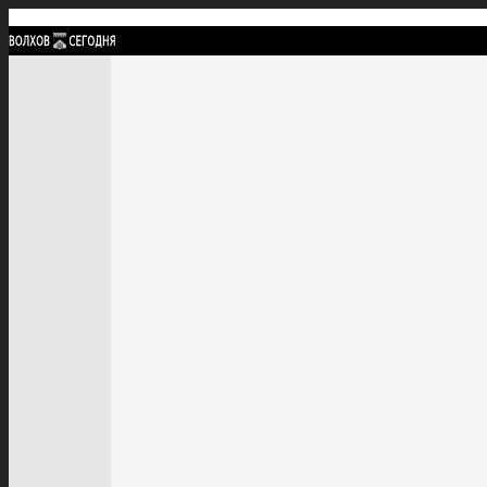
Найти:
ГЛАВНАЯ
ПОЛИТИКА
ПРОИСШЕСТВИЯ
ПРОКУРАТУРА
СПОРТ
КУЛЬТУ
ПОЛИТИКА
ПРОИСШЕСТВИЯ
ПРОКУРАТУРА
СПОРТ
КУЛЬТУРА
ПОСЕЛЕНИЯ