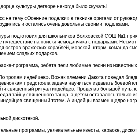
Дворце культуры детворе некогда было скучать!
асс на тему «Осенние поделки» в технике оригами от руко
трудились и остались очень довольны своими поделками.
льтуры подготовил для школьников Волховской СОШ №1 при
е путешествие на поиски чемоданчика с подарками. Несмот
я остров вражеских кораблей, морской шторм, команда см
ением сладких подарков.
араоке-программа, ребята пели любимые песни из известны
«По тропам индейцев». Вожак племени Дакота поведал бле
девчонкам предстояла задача научиться издавать боевой кл
ойти священный ритуал индейцев. Проделав большой путь, 
дал тайну священного танца, а детям оставалось только и
 индейцев священный тотем. А индейцы взамен щедро нагр
ьной дискотекой.
ельные программы, увлекательные квесты, караоке, дискот