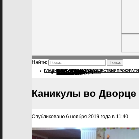
Найти:
ГЛАВНАЯ
ПОЛИТИКА
ПОЛИТИКА
ПРОИСШЕСТВИЯ
ПРОКУРАТУ
ПРОИСШЕСТВИЯ
ПРОКУРАТУРА
СПОРТ
КУЛЬТУРА
ПОСЕЛЕНИЯ
Каникулы во Дворце
Опубликовано 6 ноября 2019 года в 11:40