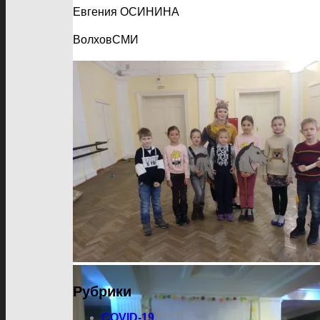
Евгения ОСИНИНА
ВолховСМИ
Рубрики
COVID-19
(323)