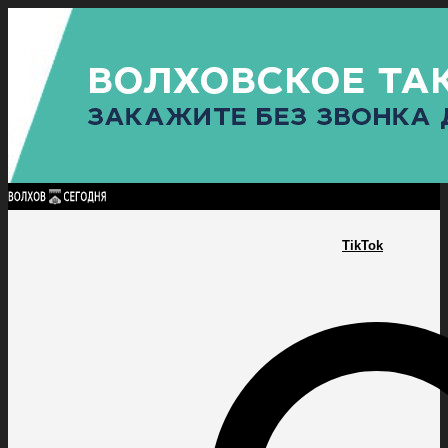
Найти:
ГЛАВНАЯ
ПОЛИТИКА
ПРОИСШЕСТВИЯ
ПРОКУРАТУРА
СПОРТ
КУЛЬТУ
ПОЛИТИКА
ПРОИСШЕСТВИЯ
ПРОКУРАТУРА
СПОРТ
КУЛЬТУРА
ПОСЕЛЕНИЯ
TikTok