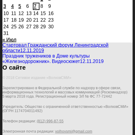
3
4
5
6
7
8
9
10
11
12
13
14
15
16
17
18
19
20
21
22
23
24
25
26
27
28
29
30
31
« Июл
Стартовал Гражданский форум Ленинградской
области
12.11.2019
Праздник тружеников в Доме культуры
«Железнодорожник». Видеосюжет
12.11.2019
О сайте
© 2018 Сетевое издание «ВолховСМИ»
Зарегистрировано в Федеральной службе по надзору в сфере связи,
информационных технологий и массовых коммуникаций (Роскомнадзор)
5 марта 2018 года. Регистрационный номер ЭЛ № ФС 77-72442
Учредитель: Общество с ограниченной ответственностью «ВолховСМИ»
(ОГРН 1174704011492)
Телефон редакции:
(812) 996-87-55
Электронная почта редакции:
volhovsmi@gmail.com