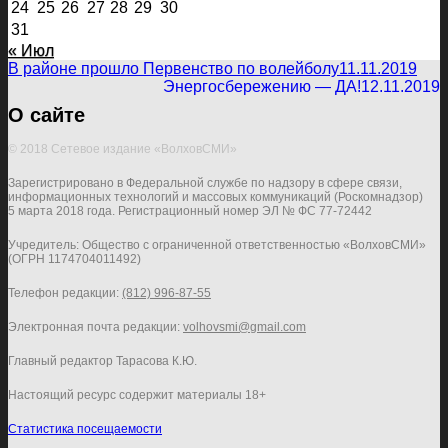
24
25
26
27
28
29
30
31
« Июл
В районе прошло Первенство по волейболу
11.11.2019
Энергосбережению — ДА!
12.11.2019
О сайте
© 2018 Сетевое издание «ВолховСМИ»
Зарегистрировано в Федеральной службе по надзору в сфере связи,
информационных технологий и массовых коммуникаций (Роскомнадзор)
5 марта 2018 года. Регистрационный номер ЭЛ № ФС 77-72442
Учредитель: Общество с ограниченной ответственностью «ВолховСМИ»
(ОГРН 1174704011492)
Телефон редакции:
(812) 996-87-55
Электронная почта редакции:
volhovsmi@gmail.com
Главный редактор Тарасова К.Ю.
Настоящий ресурс содержит материалы 18+
Статистика посещаемости