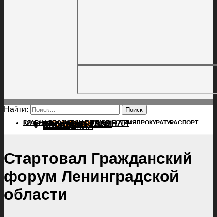
Найти:
ГЛАВНАЯ
ПОЛИТИКА
ПРОИСШЕСТВИЯ
ГЛАВНАЯ
ПРОКУРАТУРА
СПОРТ
КУЛЬТУРА
ПОЛИТИКА
ПОСЕЛЕНИЯ
ПРОИСШЕСТВИЯ
ПРОКУРАТУРА
СПОРТ
КУЛЬТУРА
ПОСЕЛЕНИЯ
Стартовал Гражданский
форум Ленинградской
области