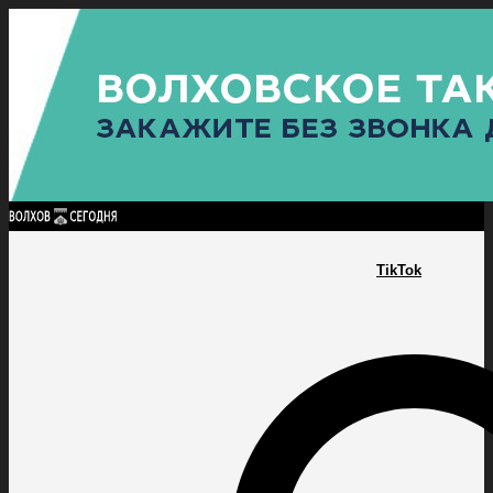
Найти:
ГЛАВНАЯ
ПОЛИТИКА
ПРОИСШЕСТВИЯ
ПРОКУРАТУРА
СПОРТ
КУЛЬТУ
ПОЛИТИКА
ПРОИСШЕСТВИЯ
ПРОКУРАТУРА
СПОРТ
КУЛЬТУРА
ПОСЕЛЕНИЯ
TikTok