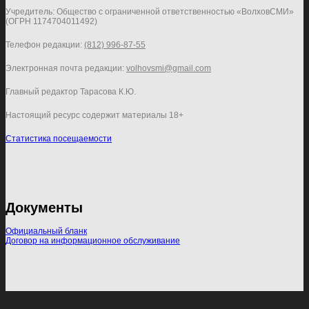
Учредитель: Общество с ограниченной ответственностью «ВолховСМИ»
(ОГРН 1174704011492)
Телефон редакции:
(812) 996-87-55
Электронная почта редакции:
volhovsmi@gmail.com
Главный редактор Тарасова К.Ю.
Настоящий ресурс содержит материалы 18+
Статистика посещаемости
Документы
Официальный бланк
Договор на информационное обслуживание