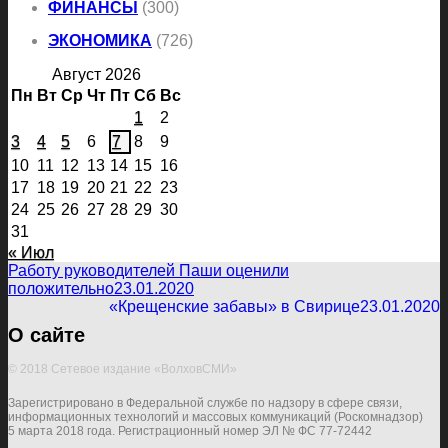
ФИНАНСЫ
(300)
ЭКОНОМИКА
(726)
Август 2026
Пн
Вт
Ср
Чт
Пт
Сб
Вс
1
2
3
4
5
6
7
8
9
10
11
12
13
14
15
16
17
18
19
20
21
22
23
24
25
26
27
28
29
30
31
« Июл
Работу руководителей Паши оценили
положительно
23.01.2020
«Крещенские забавы» в Свирице
23.01.2020
О сайте
© 2018 Сетевое издание «ВолховСМИ»
Зарегистрировано в Федеральной службе по надзору в сфере связи,
информационных технологий и массовых коммуникаций (Роскомнадзор)
5 марта 2018 года. Регистрационный номер ЭЛ № ФС 77-72442