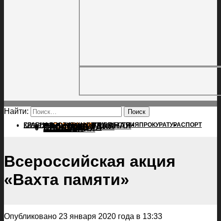
Найти:
ГЛАВНАЯ
ПОЛИТИКА
ПРОИСШЕСТВИЯ
ГЛАВНАЯ
ПРОКУРАТУРА
СПОРТ
КУЛЬТУРА
ПОЛИТИКА
ПОСЕЛЕНИЯ
ПРОИСШЕСТВИЯ
ПРОКУРАТУРА
СПОРТ
КУЛЬТУРА
ПОСЕЛЕНИЯ
Всероссийская акция
«Вахта памяти»
Опубликовано 23 января 2020 года в 13:33