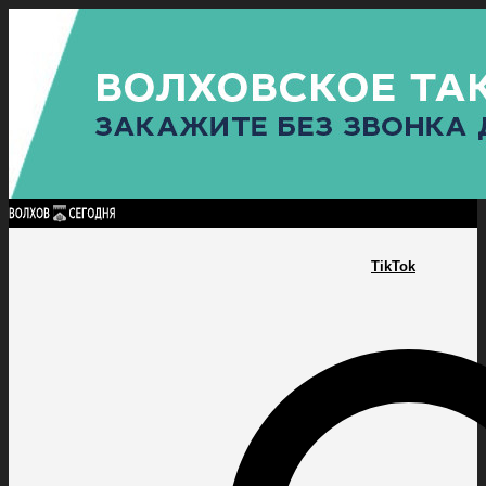
Найти:
ГЛАВНАЯ
ПОЛИТИКА
ПРОИСШЕСТВИЯ
ПРОКУРАТУРА
СПОРТ
КУЛЬТУ
ПОЛИТИКА
ПРОИСШЕСТВИЯ
ПРОКУРАТУРА
СПОРТ
КУЛЬТУРА
ПОСЕЛЕНИЯ
TikTok