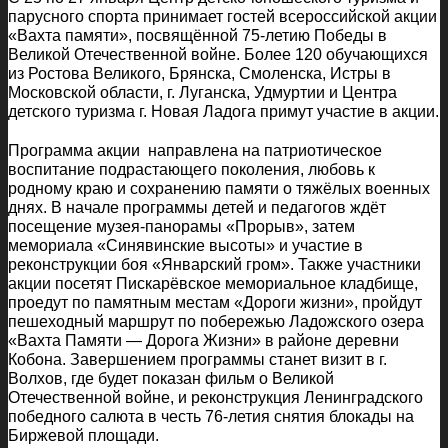
парусного спорта принимает гостей всероссийской акции
«Вахта памяти», посвящённой 75-летию Победы в
Великой Отечественной войне. Более 120 обучающихся
из Ростова Великого, Брянска, Смоленска, Истры в
Московской области, г. Луганска, Удмуртии и Центра
детского туризма г. Новая Ладога примут участие в акции.
Программа акции направлена на патриотическое
воспитание подрастающего поколения, любовь к
родному краю и сохранению памяти о тяжёлых военных
днях. В начале программы детей и педагогов ждёт
посещение музея-панорамы «Прорыв», затем
мемориала «Синявинские высоты» и участие в
реконструкции боя «Январский гром». Также участники
акции посетят Пискарёвское мемориальное кладбище,
проедут по памятным местам «Дороги жизни», пройдут
пешеходный маршрут по побережью Ладожского озера
«Вахта Памяти — Дорога Жизни» в районе деревни
Кобона. Завершением программы станет визит в г.
Волхов, где будет показан фильм о Великой
Отечественной войне, и реконструкция Ленинградского
победного салюта в честь 76-летия снятия блокады на
Биржевой площади.