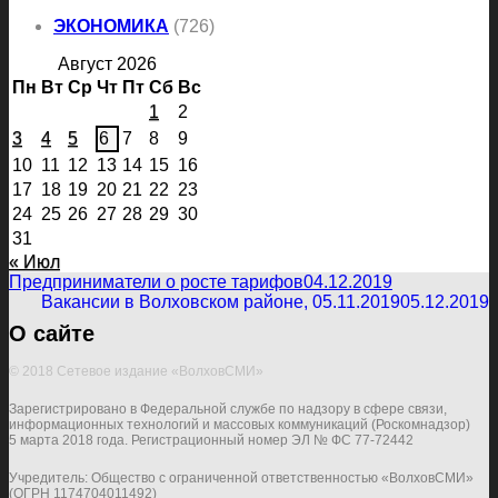
ЭКОНОМИКА
(726)
Август 2026
Пн
Вт
Ср
Чт
Пт
Сб
Вс
1
2
3
4
5
6
7
8
9
10
11
12
13
14
15
16
17
18
19
20
21
22
23
24
25
26
27
28
29
30
31
« Июл
Предприниматели о росте тарифов
04.12.2019
Вакансии в Волховском районе, 05.11.2019
05.12.2019
О сайте
© 2018 Сетевое издание «ВолховСМИ»
Зарегистрировано в Федеральной службе по надзору в сфере связи,
информационных технологий и массовых коммуникаций (Роскомнадзор)
5 марта 2018 года. Регистрационный номер ЭЛ № ФС 77-72442
Учредитель: Общество с ограниченной ответственностью «ВолховСМИ»
(ОГРН 1174704011492)