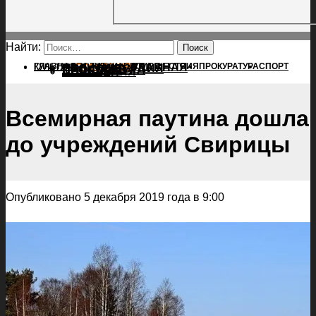
Найти:
ГЛАВНАЯ
ПОЛИТИКА
ПРОИСШЕСТВИЯ
ГЛАВНАЯ
ПРОКУРАТУРА
СПОРТ
КУЛЬТУРА
ПОЛИТИКА
ПОСЕЛЕНИЯ
ПРОИСШЕСТВИЯ
ПРОКУРАТУРА
СПОРТ
КУЛЬТУРА
ПОСЕЛЕНИЯ
Всемирная паутина дошла
до учреждений Свирицы
Опубликовано 5 декабря 2019 года в 9:00