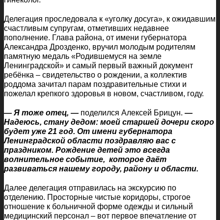
Делегация проследовала к «уголку досуга», к ожидавшим
счастливым супругам, отметивших недавнее
пополнение. Глава района, от имени губернатора
Александра Дрозденко, вручил молодым родителям
памятную медаль «Родившемуся на земле
Ленинградской» и самый первый важный документ
ребёнка – свидетельство о рождении, а коллектив
роддома зачитал парам поздравительные стихи и
пожелал крепкого здоровья в новом, счастливом, году.
— Я тоже отец, —
поделился Алексей Брицун.
—
Надеюсь, стану дедом: моей старшей дочери скоро
будет уже 21 год. От имени губернатора
Ленинградской области поздравляю вас с
праздником. Рождение детей это всегда
волнительное событие, которое даёт
развиваться нашему городу, району и области.
Далее делегация отправилась на экскурсию по
отделению. Просторные чистые коридоры, строгое
отношение к больничной форме одежды и сильный
медицинский персонал – вот первое впечатление от