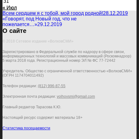
31
« Июл
Всем сердцем я с тобой, мой город родной!
28.12.2019
«Говорят, под Новый год, что не
пожелается…»
29.12.2019
О сайте
© 2018 Сетевое издание «ВолховСМИ»
Зарегистрировано в Федеральной службе по надзору в сфере связи,
информационных технологий и массовых коммуникаций (Роскомнадзор)
5 марта 2018 года. Регистрационный номер ЭЛ № ФС 77-72442
Учредитель: Общество с ограниченной ответственностью «ВолховСМИ»
(ОГРН 1174704011492)
Телефон редакции:
(812) 996-87-55
Электронная почта редакции:
volhovsmi@gmail.com
Главный редактор Тарасова К.Ю.
Настоящий ресурс содержит материалы 18+
Статистика посещаемости