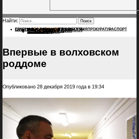
Найти:
ГЛАВНАЯ
ПОЛИТИКА
ПРОИСШЕСТВИЯ
ГЛАВНАЯ
ПРОКУРАТУРА
СПОРТ
КУЛЬТУРА
ПОЛИТИКА
ПОСЕЛЕНИЯ
ПРОИСШЕСТВИЯ
ПРОКУРАТУРА
СПОРТ
КУЛЬТУРА
ПОСЕЛЕНИЯ
Впервые в волховском
роддоме
Опубликовано 28 декабря 2019 года в 19:34