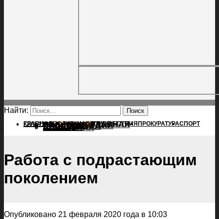
Найти:
ГЛАВНАЯ
ПОЛИТИКА
ПРОИСШЕСТВИЯ
ГЛАВНАЯ
ПРОКУРАТУРА
СПОРТ
КУЛЬТУРА
ПОЛИТИКА
ПОСЕЛЕНИЯ
ПРОИСШЕСТВИЯ
ПРОКУРАТУРА
СПОРТ
КУЛЬТУРА
ПОСЕЛЕНИЯ
Работа с подрастающим
поколением
Опубликовано 21 февраля 2020 года в 10:03