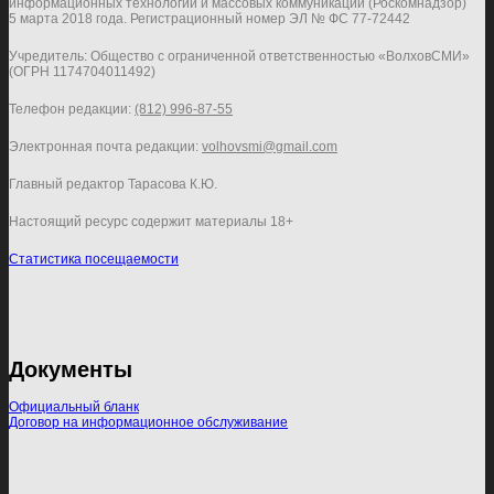
информационных технологий и массовых коммуникаций (Роскомнадзор)
5 марта 2018 года. Регистрационный номер ЭЛ № ФС 77-72442
Учредитель: Общество с ограниченной ответственностью «ВолховСМИ»
(ОГРН 1174704011492)
Телефон редакции:
(812) 996-87-55
Электронная почта редакции:
volhovsmi@gmail.com
Главный редактор Тарасова К.Ю.
Настоящий ресурс содержит материалы 18+
Статистика посещаемости
Документы
Официальный бланк
Договор на информационное обслуживание