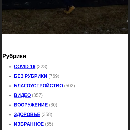
Рубрики
COVID-19
(323)
БЕЗ РУБРИКИ
(769)
БЛАГОУСТРОЙСТВО
(502)
ВИДЕО
(357)
ВООРУЖЕНИЕ
(30)
ЗДОРОВЬЕ
(358)
ИЗБРАННОЕ
(55)