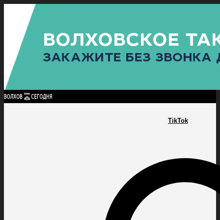
Найти:
ГЛАВНАЯ
ПОЛИТИКА
ПРОИСШЕСТВИЯ
ПРОКУРАТУРА
СПОРТ
КУЛЬТУ
ПОЛИТИКА
ПРОИСШЕСТВИЯ
ПРОКУРАТУРА
СПОРТ
КУЛЬТУРА
ПОСЕЛЕНИЯ
TikTok