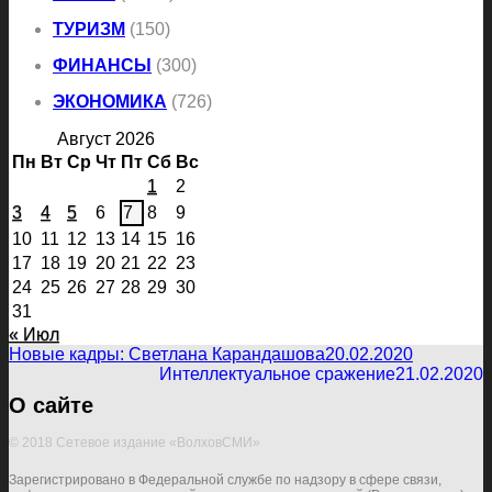
ТУРИЗМ
(150)
ФИНАНСЫ
(300)
ЭКОНОМИКА
(726)
Август 2026
Пн
Вт
Ср
Чт
Пт
Сб
Вс
1
2
3
4
5
6
7
8
9
10
11
12
13
14
15
16
17
18
19
20
21
22
23
24
25
26
27
28
29
30
31
« Июл
Новые кадры: Светлана Карандашова
20.02.2020
Интеллектуальное сражение
21.02.2020
О сайте
© 2018 Сетевое издание «ВолховСМИ»
Зарегистрировано в Федеральной службе по надзору в сфере связи,