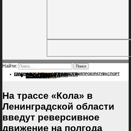
Найти:
ГЛАВНАЯ
ПОЛИТИКА
ПРОИСШЕСТВИЯ
ГЛАВНАЯ
ПРОКУРАТУРА
СПОРТ
КУЛЬТУРА
ПОЛИТИКА
ПОСЕЛЕНИЯ
ПРОИСШЕСТВИЯ
ПРОКУРАТУРА
СПОРТ
КУЛЬТУРА
ПОСЕЛЕНИЯ
На трассе «Кола» в
Ленинградской области
введут реверсивное
движение на полгода