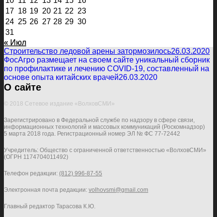
10
11
12
13
14
15
16
17
18
19
20
21
22
23
24
25
26
27
28
29
30
31
« Июл
Строительство ледовой арены затормозилось
26.03.2020
ФосАгро размещает на своем сайте уникальный сборник
по профилактике и лечению COVID-19, составленный на
основе опыта китайских врачей
26.03.2020
О сайте
© 2018 Сетевое издание «ВолховСМИ»
Зарегистрировано в Федеральной службе по надзору в сфере связи,
информационных технологий и массовых коммуникаций (Роскомнадзор)
5 марта 2018 года. Регистрационный номер ЭЛ № ФС 77-72442
Учредитель: Общество с ограниченной ответственностью «ВолховСМИ»
(ОГРН 1174704011492)
Телефон редакции:
(812) 996-87-55
Электронная почта редакции:
volhovsmi@gmail.com
Главный редактор Тарасова К.Ю.