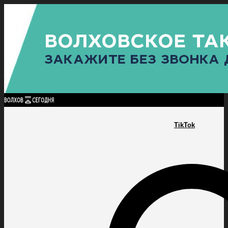
Найти:
ГЛАВНАЯ
ПОЛИТИКА
ПРОИСШЕСТВИЯ
ПРОКУРАТУРА
СПОРТ
КУЛЬТУ
ПОЛИТИКА
ПРОИСШЕСТВИЯ
ПРОКУРАТУРА
СПОРТ
КУЛЬТУРА
ПОСЕЛЕНИЯ
TikTok