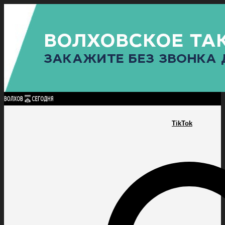
Найти:
ГЛАВНАЯ
ПОЛИТИКА
ПРОИСШЕСТВИЯ
ПРОКУРАТУРА
СПОРТ
КУЛЬТУ
ПОЛИТИКА
ПРОИСШЕСТВИЯ
ПРОКУРАТУРА
СПОРТ
КУЛЬТУРА
ПОСЕЛЕНИЯ
TikTok