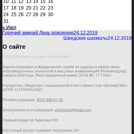
10
11
12
13
14
15
16
17
18
19
20
21
22
23
24
25
26
27
28
29
30
31
« Июл
Горячий зимний День рождения
24.12.2019
Шведские шахматы
24.12.2019
О сайте
© 2018 Сетевое издание «ВолховСМИ»
Зарегистрировано в Федеральной службе по надзору в сфере связи,
информационных технологий и массовых коммуникаций (Роскомнадзор)
5 марта 2018 года. Регистрационный номер ЭЛ № ФС 77-72442
Учредитель: Общество с ограниченной ответственностью «ВолховСМИ»
(ОГРН 1174704011492)
Телефон редакции:
(812) 996-87-55
Электронная почта редакции:
volhovsmi@gmail.com
Главный редактор Тарасова К.Ю.
Настоящий ресурс содержит материалы 18+