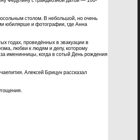
у Федулину с грандиозной датой — 100-
осольным столом. В небольшой, но очень
ями юбилярше и фотографии, где Анна
ых годах, проведённых в эвакуации в
зма, любви к людям и делу, которому
аза именинницы, когда в сотый День рождения
чаепития. Алексей Брицун рассказал
угощения.