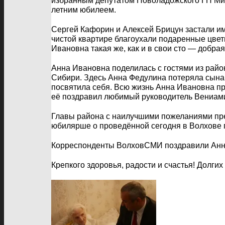
избранным депутатом Новоладожского ГП Ми
летним юбилеем.
Сергей Кафорин и Алексей Брицун застали и
чистой квартире благоухали подаренные цвет
Ивановна такая же, как и в свои сто — добрая
Анна Ивановна поделилась с гостями из райо
Сибири. Здесь Анна Федулина потеряла сына…
посвятила себя. Всю жизнь Анна Ивановна пр
её поздравил любимый руководитель Вениам
Главы района с наилучшими пожеланиями пре
юбилярше о проведённой сегодня в Волхове 
Корреспонденты ВолховСМИ поздравили Анну 
Крепкого здоровья, радости и счастья! Долгих