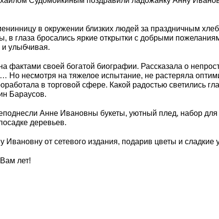
хаилом Судомойкиным поздравили ладожанку Анну Ивановн
менинницу в окружении близких людей за праздничным хлеб
ы, в глаза бросались яркие открытки с добрыми пожелани
 и улыбчивая.
на фактами своей богатой биографии. Рассказала о непрост
 Но несмотря на тяжелое испытание, не растеряла оптими
оработала в торговой сфере. Какой радостью светились гл
ин Бараусов.
поднесли Анне Ивановны букеты, уютный плед, набор для 
посадке деревьев.
Ивановну от сетевого издания, подарив цветы и сладкие 
 Вам лет!