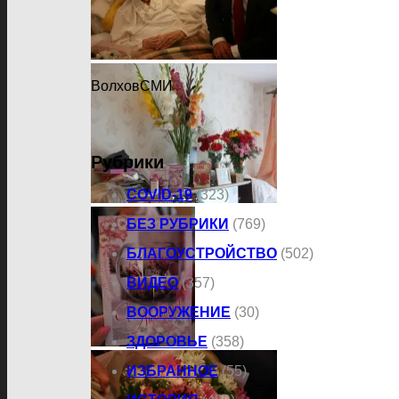
ВолховСМИ
Рубрики
COVID-19
(323)
БЕЗ РУБРИКИ
(769)
БЛАГОУСТРОЙСТВО
(502)
ВИДЕО
(357)
ВООРУЖЕНИЕ
(30)
ЗДОРОВЬЕ
(358)
ИЗБРАННОЕ
(55)