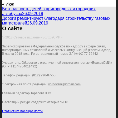
« Июл
Безопасность детей в пригородных и городских
автобусах
26.09.2019
Дороги ремонтируют благодаря строительству газовых
магистралей
26.09.2019
О сайте
© 2018 Сетевое издание «ВолховСМИ»
Зарегистрировано в Федеральной службе по надзору в сфере связи,
информационных технологий и массовых коммуникаций (Роскомнадзор)
5 марта 2018 года. Регистрационный номер ЭЛ № ФС 77-72442
Учредитель: Общество с ограниченной ответственностью «ВолховСМИ»
(ОГРН 1174704011492)
Телефон редакции:
(812) 996-87-55
Электронная почта редакции:
volhovsmi@gmail.com
Главный редактор Тарасова К.Ю.
Настоящий ресурс содержит материалы 18+
Статистика посещаемости