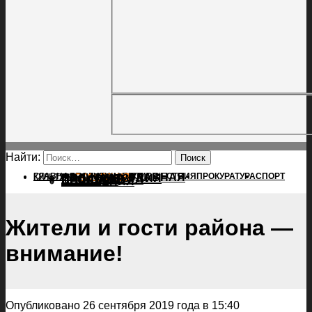
Найти:
ГЛАВНАЯ
ПОЛИТИКА
ПРОИСШЕСТВИЯ
ГЛАВНАЯ
ПРОКУРАТУРА
СПОРТ
КУЛЬТУРА
ПОЛИТИКА
ПОСЕЛЕНИЯ
ПРОИСШЕСТВИЯ
ПРОКУРАТУРА
СПОРТ
КУЛЬТУРА
ПОСЕЛЕНИЯ
Жители и гости района —
внимание!
Опубликовано 26 сентября 2019 года в 15:40