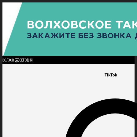
Найти:
ГЛАВНАЯ
ПОЛИТИКА
ПРОИСШЕСТВИЯ
ПРОКУРАТУРА
СПОРТ
КУЛЬТУ
ПОЛИТИКА
ПРОИСШЕСТВИЯ
ПРОКУРАТУРА
СПОРТ
КУЛЬТУРА
ПОСЕЛЕНИЯ
TikTok