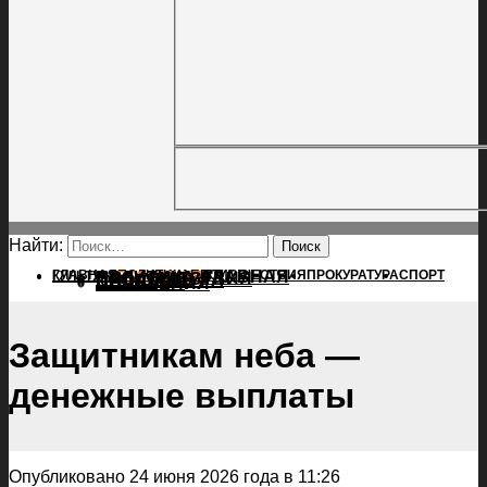
Найти:
ГЛАВНАЯ
ПОЛИТИКА
ПРОИСШЕСТВИЯ
ГЛАВНАЯ
ПРОКУРАТУРА
СПОРТ
КУЛЬТУРА
ПОЛИТИКА
ПОСЕЛЕНИЯ
ПРОИСШЕСТВИЯ
ПРОКУРАТУРА
СПОРТ
КУЛЬТУРА
ПОСЕЛЕНИЯ
Защитникам неба —
денежные выплаты
Опубликовано 24 июня 2026 года в 11:26