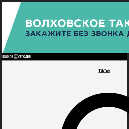
Найти:
ГЛАВНАЯ
ПОЛИТИКА
ПРОИСШЕСТВИЯ
ПРОКУРАТУРА
СПОРТ
КУЛЬТУ
ПОЛИТИКА
ПРОИСШЕСТВИЯ
ПРОКУРАТУРА
СПОРТ
КУЛЬТУРА
ПОСЕЛЕНИЯ
TikTok