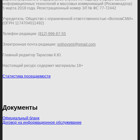
информационных технологий и массовых коммуникаций (Роскомнадзор)
5 марта 2018 года. Регистрационный номер ЭЛ № ФС 77-72442
Учредитель: Общество с ограниченной ответственностью «ВолховСМИ»
(ОГРН 1174704011492)
Телефон редакции:
(812) 996-87-55
Электронная почта редакции:
volhovsmi@gmail.com
Главный редактор Тарасова К.Ю.
Настоящий ресурс содержит материалы 18+
Статистика посещаемости
Документы
Официальный бланк
Договор на информационное обслуживание