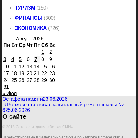
ТУРИЗМ
(150)
ФИНАНСЫ
(300)
ЭКОНОМИКА
(726)
Август 2026
Пн
Вт
Ср
Чт
Пт
Сб
Вс
1
2
3
4
5
6
7
8
9
10
11
12
13
14
15
16
17
18
19
20
21
22
23
24
25
26
27
28
29
30
31
« Июл
Эстафета памяти
23.06.2026
В Волхове стартовал капитальный ремонт школы №
6
25.06.2026
О сайте
© 2018 Сетевое издание «ВолховСМИ»
Зарегистрировано в Федеральной службе по надзору в сфере связи,