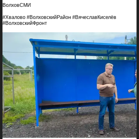
ВолховСМИ
#Хвалово #ВолховскийРайон #ВячеславКиселёв
#ВолховскийФронт