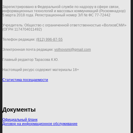
Зарегистрировано в Федеральной службе по надзору в сфере связи,
информационных технологий и массовых коммуникаций (Роскомнадзор)
5 марта 2018 года. Регистрационный номер ЭЛ № ФС 77-72442
Учредитель: Общество с ограниченной ответственностью «ВолховСМИ»
(ОГРН 1174704011492)
Телефон редакции:
(812) 996-87-55
Электронная почта редакции:
volhovsmi@gmail.com
Главный редактор Тарасова К.Ю.
Настоящий ресурс содержит материалы 18+
Статистика посещаемости
Документы
Официальный бланк
Договор на информационное обслуживание