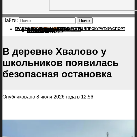
Найти:
ГЛАВНАЯ
ПОЛИТИКА
ПРОИСШЕСТВИЯ
ГЛАВНАЯ
ПРОКУРАТУРА
СПОРТ
КУЛЬТУРА
ПОЛИТИКА
ПОСЕЛЕНИЯ
ПРОИСШЕСТВИЯ
ПРОКУРАТУРА
СПОРТ
КУЛЬТУРА
ПОСЕЛЕНИЯ
В деревне Хвалово у
школьников появилась
безопасная остановка
Опубликовано 8 июля 2026 года в 12:56