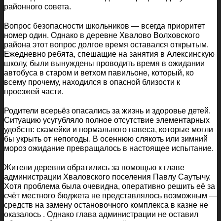
районного совета.
Вопрос безопасности школьников — всегда приоритет
номер один. Однако в деревне Хвалово Волховского
района этот вопрос долгое время оставался открытым.
Ежедневно ребята, спешащие на занятия в Алексинскую
школу, были вынуждены проводить время в ожидании
автобуса в старом и ветхом павильоне, который, ко
всему прочему, находился в опасной близости к
проезжей части.
Родители всерьёз опасались за жизнь и здоровье детей.
Ситуацию усугубляло полное отсутствие элементарных
удобств: скамейки и нормального навеса, которые могли
бы укрыть от непогоды. В осеннюю слякоть или зимний
мороз ожидание превращалось в настоящее испытание.
Жители деревни обратились за помощью к главе
администрации Хваловского поселения Павлу Саутычу.
Хотя проблема была очевидна, оперативно решить её за
счёт местного бюджета не представлялось возможным —
средств на замену остановочного комплекса в казне не
оказалось . Однако глава администрации не оставил