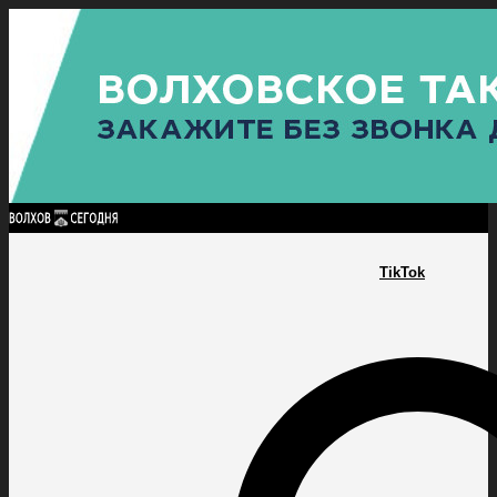
Найти:
ГЛАВНАЯ
ПОЛИТИКА
ПРОИСШЕСТВИЯ
ПРОКУРАТУРА
СПОРТ
КУЛЬТУ
ПОЛИТИКА
ПРОИСШЕСТВИЯ
ПРОКУРАТУРА
СПОРТ
КУЛЬТУРА
ПОСЕЛЕНИЯ
TikTok