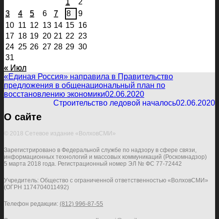
1
2
3
4
5
6
7
8
9
10
11
12
13
14
15
16
17
18
19
20
21
22
23
24
25
26
27
28
29
30
31
« Июл
«Единая Россия» направила в Правительство
предложения в общенациональный план по
восстановлению экономики
02.06.2020
Строительство ледовой началось
02.06.2020
О сайте
© 2018 Сетевое издание «ВолховСМИ»
Зарегистрировано в Федеральной службе по надзору в сфере связи,
информационных технологий и массовых коммуникаций (Роскомнадзор)
5 марта 2018 года. Регистрационный номер ЭЛ № ФС 77-72442
Учредитель: Общество с ограниченной ответственностью «ВолховСМИ»
(ОГРН 1174704011492)
Телефон редакции:
(812) 996-87-55