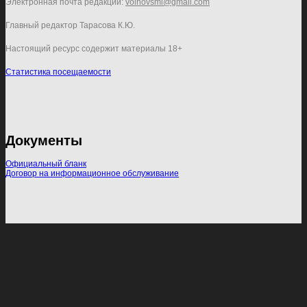
Электронная почта редакции:
volhovsmi@gmail.com
Главный редактор Тарасова К.Ю.
Настоящий ресурс содержит материалы 18+
Статистика посещаемости
Документы
Официальный бланк
Договор на информационное обслуживание