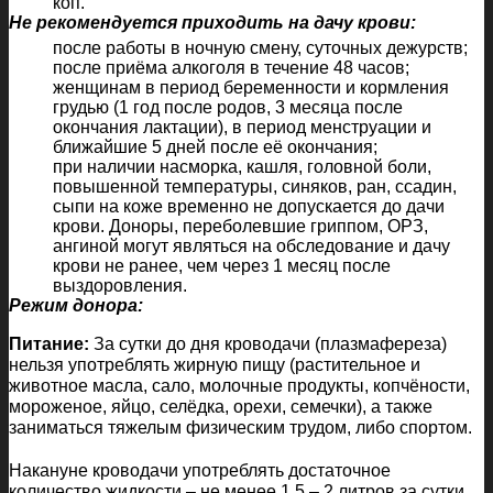
коп.
Не рекомендуется приходить на дачу крови:
после работы в ночную смену, суточных дежурств;
после приёма алкоголя в течение 48 часов;
женщинам в период беременности и кормления
грудью (1 год после родов, 3 месяца после
окончания лактации), в период менструации и
ближайшие 5 дней после её окончания;
при наличии насморка, кашля, головной боли,
повышенной температуры, синяков, ран, ссадин,
сыпи на коже временно не допускается до дачи
крови. Доноры, переболевшие гриппом, ОРЗ,
ангиной могут являться на обследование и дачу
крови не ранее, чем через 1 месяц после
выздоровления.
Режим донора:
Питание:
За сутки до дня кроводачи (плазмафереза)
нельзя употреблять жирную пищу (растительное и
животное масла, сало, молочные продукты, копчёности,
мороженое, яйцо, селёдка, орехи, семечки), а также
заниматься тяжелым физическим трудом, либо спортом.
Накануне кроводачи употреблять достаточное
количество жидкости – не менее 1,5 – 2 литров за сутки