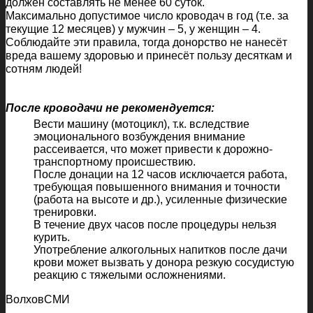
должен составлять не менее 60 суток.
Максимально допустимое число кроводач в год (т.е. за
текущие 12 месяцев) у мужчин – 5, у женщин – 4.
Соблюдайте эти правила, тогда донорство не нанесёт
вреда вашему здоровью и принесёт пользу десяткам и
сотням людей!
После кроводачи не рекомендуется:
Вести машину (мотоцикл), т.к. вследствие
эмоционального возбуждения внимание
рассеивается, что может привести к дорожно-
транспортному происшествию.
После донации на 12 часов исключается работа,
требующая повышенного внимания и точности
(работа на высоте и др.), усиленные физические
тренировки.
В течение двух часов после процедуры нельзя
курить.
Употребление алкогольных напитков после дачи
крови может вызвать у донора резкую сосудистую
реакцию с тяжелыми осложнениями.
ВолховСМИ