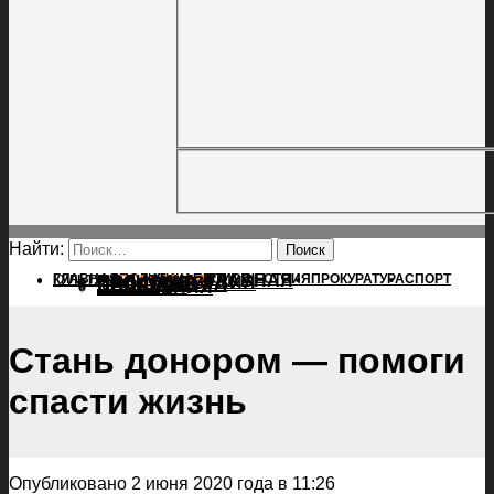
Найти:
ГЛАВНАЯ
ПОЛИТИКА
ПРОИСШЕСТВИЯ
ГЛАВНАЯ
ПРОКУРАТУРА
СПОРТ
КУЛЬТУРА
ПОЛИТИКА
ПОСЕЛЕНИЯ
ПРОИСШЕСТВИЯ
ПРОКУРАТУРА
СПОРТ
КУЛЬТУРА
ПОСЕЛЕНИЯ
Стань донором — помоги
спасти жизнь
Опубликовано 2 июня 2020 года в 11:26