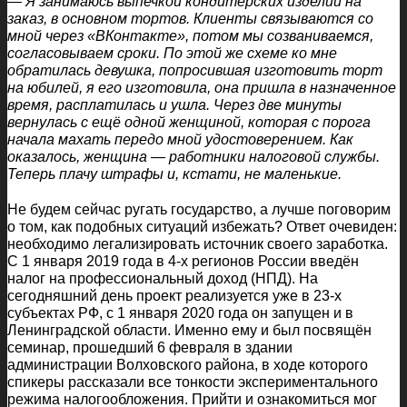
— Я занимаюсь выпечкой кондитерских изделий на
заказ, в основном тортов. Клиенты связываются со
мной через «ВКонтакте», потом мы созваниваемся,
согласовываем сроки. По этой же схеме ко мне
обратилась девушка, попросившая изготовить торт
на юбилей, я его изготовила, она пришла в назначенное
время, расплатилась и ушла. Через две минуты
вернулась с ещё одной женщиной, которая с порога
начала махать передо мной удостоверением. Как
оказалось, женщина — работники налоговой службы.
Теперь плачу штрафы и, кстати, не маленькие.
Не будем сейчас ругать государство, а лучше поговорим
о том, как подобных ситуаций избежать? Ответ очевиден:
необходимо легализировать источник своего заработка.
С 1 января 2019 года в 4-х регионов России введён
налог на профессиональный доход (НПД). На
сегодняшний день проект реализуется уже в 23-х
субъектах РФ, с 1 января 2020 года он запущен и в
Ленинградской области. Именно ему и был посвящён
семинар, прошедший 6 февраля в здании
администрации Волховского района, в ходе которого
спикеры рассказали все тонкости экспериментального
режима налогообложения. Прийти и ознакомиться мог