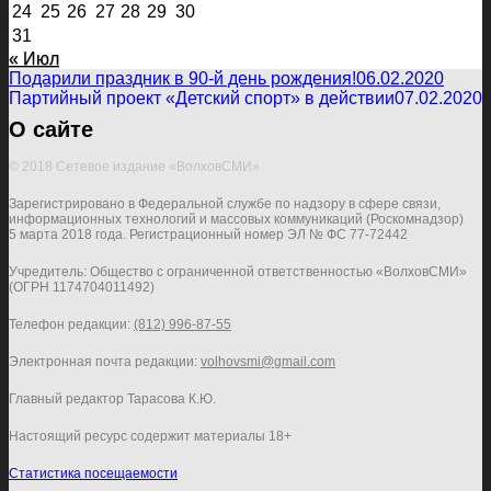
24
25
26
27
28
29
30
31
« Июл
Подарили праздник в 90-й день рождения!
06.02.2020
Партийный проект «Детский спорт» в действии
07.02.2020
О сайте
© 2018 Сетевое издание «ВолховСМИ»
Зарегистрировано в Федеральной службе по надзору в сфере связи,
информационных технологий и массовых коммуникаций (Роскомнадзор)
5 марта 2018 года. Регистрационный номер ЭЛ № ФС 77-72442
Учредитель: Общество с ограниченной ответственностью «ВолховСМИ»
(ОГРН 1174704011492)
Телефон редакции:
(812) 996-87-55
Электронная почта редакции:
volhovsmi@gmail.com
Главный редактор Тарасова К.Ю.
Настоящий ресурс содержит материалы 18+
Статистика посещаемости