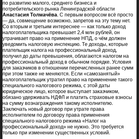
по развитию малого, среднего бизнеса и
потребительского рынка Ленинградской области
Анастасия Толмачёва
. С первым вопросом всё просто
— да, совмещение возможно, запретов на эту тему нет.
Со вторым и третьим интереснее — как только доход
налогоплательщика превышает 2,4 млн рублей, он
утрачивает право на применение НПД, о чём должен
уведомить налоговую инспекцию. Те доходы, которые
плательщик налога на профессиональный доход,
получил до даты превышения, облагаются налогом на
профессиональный доход в обычном порядке. Условия
для заказчиков в отношении перечисленных ранее сумм
при этом также не меняются. Если «самозанятый»
налогоплательщик утратил право на применение такого
специального налогового режима, с этой даты
юридическое лицо, которое выступает заказчиком,
обязано удерживать НДФЛ и платить страховые взносы
на сумму вознаграждения такому исполнителю.
Заключать новый договор при утрате права
исполнителем по договору права применения
специального налогового режима «Налог на
профессиональный доход» не нужно. Это требуется
только при изменении существенных условий.