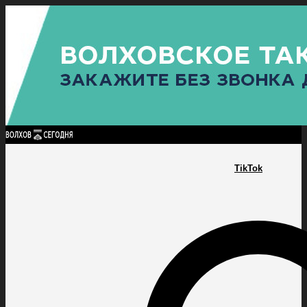
Найти:
ГЛАВНАЯ
ПОЛИТИКА
ПРОИСШЕСТВИЯ
ПРОКУРАТУРА
СПОРТ
КУЛЬТУ
ПОЛИТИКА
ПРОИСШЕСТВИЯ
ПРОКУРАТУРА
СПОРТ
КУЛЬТУРА
ПОСЕЛЕНИЯ
TikTok