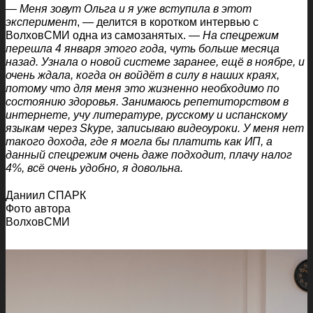
— Меня зовут Ольга и я уже вступила в этот
эксперимент
, — делится в коротком интервью с
ВолховСМИ одна из самозанятых. —
На спецрежим
перешла 4 января этого года, чуть больше месяца
назад. Узнала о новой системе заранее, ещё в ноябре, и
очень ждала, когда он войдёт в силу в наших краях,
потому что для меня это жизненно необходимо по
состоянию здоровья. Занимаюсь репетиторством в
интернете, учу литературе, русскому и испанскому
языкам через Skype, записываю видеоуроки. У меня нет
такого дохода, где я могла бы платить как ИП, а
данный спецрежим очень даже подходит, плачу налог
4%, всё очень удобно, я довольна.
Даниил СПАРК
Фото автора
ВолховСМИ