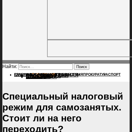
Найти:
ГЛАВНАЯ
ПОЛИТИКА
ПРОИСШЕСТВИЯ
ГЛАВНАЯ
ПРОКУРАТУРА
СПОРТ
КУЛЬТУРА
ПОЛИТИКА
ПОСЕЛЕНИЯ
ПРОИСШЕСТВИЯ
ПРОКУРАТУРА
СПОРТ
КУЛЬТУРА
ПОСЕЛЕНИЯ
Специальный налоговый
режим для самозанятых.
Стоит ли на него
переходить?