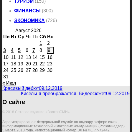
ТУРИЗМ
(150)
ФИНАНСЫ
(300)
ЭКОНОМИКА
(726)
Август 2026
Пн
Вт
Ср
Чт
Пт
Сб
Вс
1
2
3
4
5
6
7
8
9
10
11
12
13
14
15
16
17
18
19
20
21
22
23
24
25
26
27
28
29
30
31
« Июл
Красивый дебют
09.12.2019
Кисельня преображается. Видеосюжет
09.12.2019
О сайте
© 2018 Сетевое издание «ВолховСМИ»
Зарегистрировано в Федеральной службе по надзору в сфере связи,
информационных технологий и массовых коммуникаций (Роскомнадзор)
5 марта 2018 года. Регистрационный номер ЭЛ № ФС 77-72442