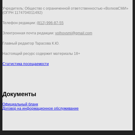
Учредитель: Общество с ограниченной ответственностью «ВолховСМИ»
(ОГРН 1174704011492)
Телефон редакции:
(812) 996-87-55
Электронная почта редакции:
volhovsmi@gmail.com
Главный редактор Тарасова К.Ю.
Настоящий ресурс содержит материалы 18+
Статистика посещаемости
Документы
Официальный бланк
Договор на информационное обслуживание