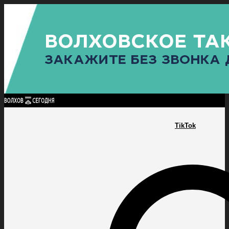
Найти:
ГЛАВНАЯ
ПОЛИТИКА
ПРОИСШЕСТВИЯ
ПРОКУРАТУРА
СПОРТ
КУЛЬТУ
ПОЛИТИКА
ПРОИСШЕСТВИЯ
ПРОКУРАТУРА
СПОРТ
КУЛЬТУРА
ПОСЕЛЕНИЯ
TikTok