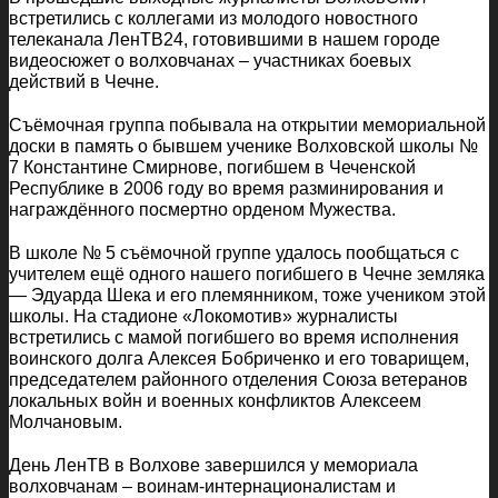
встретились с коллегами из молодого новостного
телеканала ЛенТВ24, готовившими в нашем городе
видеосюжет о волховчанах – участниках боевых
действий в Чечне.
Съёмочная группа побывала на открытии мемориальной
доски в память о бывшем ученике Волховской школы №
7 Константине Смирнове, погибшем в Чеченской
Республике в 2006 году во время разминирования и
награждённого посмертно орденом Мужества.
В школе № 5 съёмочной группе удалось пообщаться с
учителем ещё одного нашего погибшего в Чечне земляка
— Эдуарда Шека и его племянником, тоже учеником этой
школы. На стадионе «Локомотив» журналисты
встретились с мамой погибшего во время исполнения
воинского долга Алексея Бобриченко и его товарищем,
председателем районного отделения Союза ветеранов
локальных войн и военных конфликтов Алексеем
Молчановым.
День ЛенТВ в Волхове завершился у мемориала
волховчанам – воинам-интернационалистам и