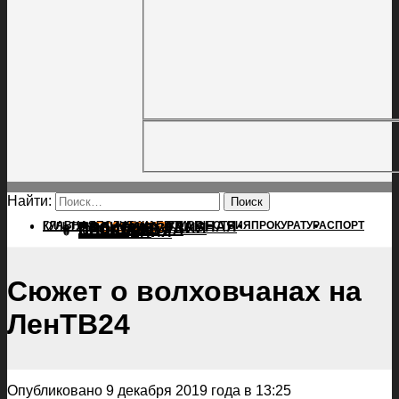
Найти:
ГЛАВНАЯ
ПОЛИТИКА
ПРОИСШЕСТВИЯ
ГЛАВНАЯ
ПРОКУРАТУРА
СПОРТ
КУЛЬТУРА
ПОЛИТИКА
ПОСЕЛЕНИЯ
ПРОИСШЕСТВИЯ
ПРОКУРАТУРА
СПОРТ
КУЛЬТУРА
ПОСЕЛЕНИЯ
Сюжет о волховчанах на
ЛенТВ24
Опубликовано 9 декабря 2019 года в 13:25