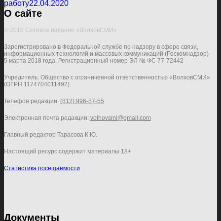
работу
22.04.2020
О сайте
© 2018 Сетевое издание «ВолховСМИ»
Зарегистрировано в Федеральной службе по надзору в сфере связи,
информационных технологий и массовых коммуникаций (Роскомнадзор)
5 марта 2018 года. Регистрационный номер ЭЛ № ФС 77-72442
Учредитель: Общество с ограниченной ответственностью «ВолховСМИ»
(ОГРН 1174704011492)
Телефон редакции:
(812) 996-87-55
Электронная почта редакции:
volhovsmi@gmail.com
Главный редактор Тарасова К.Ю.
Настоящий ресурс содержит материалы 18+
Статистика посещаемости
Документы