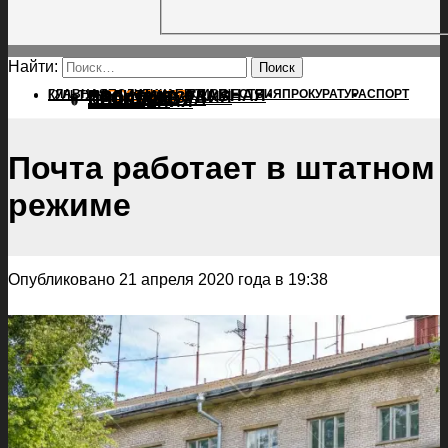
Найти:
ГЛАВНАЯ
ПОЛИТИКА
ПРОИСШЕСТВИЯ
ГЛАВНАЯ
ПРОКУРАТУРА
СПОРТ
КУЛЬТУРА
ПОЛИТИКА
ПОСЕЛЕНИЯ
ПРОИСШЕСТВИЯ
ПРОКУРАТУРА
СПОРТ
КУЛЬТУРА
ПОСЕЛЕНИЯ
Почта работает в штатном
режиме
Опубликовано 21 апреля 2020 года в 19:38