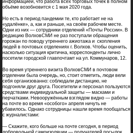
информацией, что работа всех торговых точек в полном
объёме возобновится с 1 мая 2020 года.
Но есть в период пандемии те, кто работает не на
«удалёнке», а, как и раньше, на своём рабочем месте.
Одни из них — сотрудники отделений «Почты России». В
редакцию ВолховСМИ не раз поступали обращения
горожан по поводу утреннего ажиотажа и скопления
людей в почтовых отделениях г. Волхов. Чтобы оценить,
насколько ситуация критична, корреспонденты лично
посетили городской главпочтамт на ул. Коммунаров, 12.
Во время утреннего визита ВолховСМИ в почтовом
отделении была очередь, но, стоит отметить, люди вели
себя организованно: соблюдали дистанцию, не
подгоняли друг друга. Посетители и персонал пользуются
средствами индивидуальной защиты — масками и
перчатками. Невооружённым взглядом видно — работы
на почте во время «особого» апреля ничуть не
убавилось. Однако сотрудницы нашли время пообщаться
с журналистами:
— Скажите, кого больше на почте сегодня, в период
добровольной самоизоляции — получателей посылок