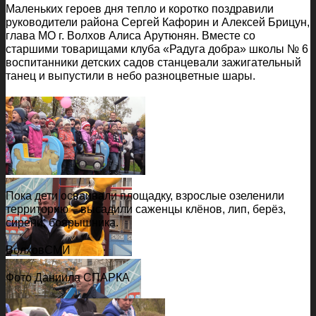
Маленьких героев дня тепло и коротко поздравили
руководители района Сергей Кафорин и Алексей Брицун,
глава МО г. Волхов Алиса Арутюнян. Вместе со
старшими товарищами клуба «Радуга добра» школы № 6
воспитанники детских садов станцевали зажигательный
танец и выпустили в небо разноцветные шары.
Пока дети осваивали площадку, взрослые озеленили
территорию – высадили саженцы клёнов, лип, берёз,
сирени, боярышника.
ВолховСМИ
Фото Даниила СПАРКА