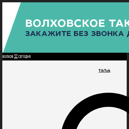
Найти:
ГЛАВНАЯ
ПОЛИТИКА
ПРОИСШЕСТВИЯ
ПРОКУРАТУРА
СПОРТ
КУЛЬТУ
ПОЛИТИКА
ПРОИСШЕСТВИЯ
ПРОКУРАТУРА
СПОРТ
КУЛЬТУРА
ПОСЕЛЕНИЯ
TikTok