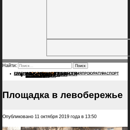
Найти:
ГЛАВНАЯ
ПОЛИТИКА
ПРОИСШЕСТВИЯ
ГЛАВНАЯ
ПРОКУРАТУРА
СПОРТ
КУЛЬТУРА
ПОЛИТИКА
ПОСЕЛЕНИЯ
ПРОИСШЕСТВИЯ
ПРОКУРАТУРА
СПОРТ
КУЛЬТУРА
ПОСЕЛЕНИЯ
Площадка в левобережье
Опубликовано 11 октября 2019 года в 13:50