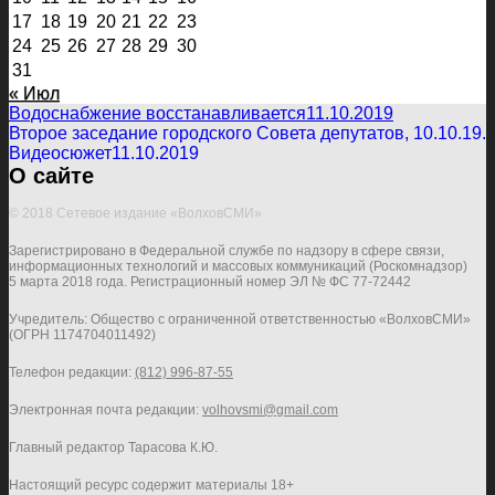
17
18
19
20
21
22
23
24
25
26
27
28
29
30
31
« Июл
Водоснабжение восстанавливается
11.10.2019
Второе заседание городского Совета депутатов, 10.10.19.
Видеосюжет
11.10.2019
О сайте
© 2018 Сетевое издание «ВолховСМИ»
Зарегистрировано в Федеральной службе по надзору в сфере связи,
информационных технологий и массовых коммуникаций (Роскомнадзор)
5 марта 2018 года. Регистрационный номер ЭЛ № ФС 77-72442
Учредитель: Общество с ограниченной ответственностью «ВолховСМИ»
(ОГРН 1174704011492)
Телефон редакции:
(812) 996-87-55
Электронная почта редакции:
volhovsmi@gmail.com
Главный редактор Тарасова К.Ю.
Настоящий ресурс содержит материалы 18+