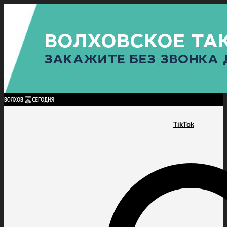
Найти:
ГЛАВНАЯ
ПОЛИТИКА
ПРОИСШЕСТВИЯ
ПРОКУРАТУРА
СПОРТ
КУЛЬТУ
ПОЛИТИКА
ПРОИСШЕСТВИЯ
ПРОКУРАТУРА
СПОРТ
КУЛЬТУРА
ПОСЕЛЕНИЯ
TikTok