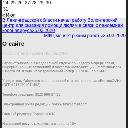
24
25
26
27
28
29
30
31
« Июл
В Ленинградской области начал работу Волонтерский
центр для оказания помощи людям в связи с пандемией
коронавируса
25.03.2020
МФЦ меняет режим работы
25.03.2020
О сайте
© 2018 Сетевое издание «ВолховСМИ»
Зарегистрировано в Федеральной службе по надзору в сфере связи,
информационных технологий и массовых коммуникаций (Роскомнадзор)
5 марта 2018 года. Регистрационный номер ЭЛ № ФС 77-72442
Учредитель: Общество с ограниченной ответственностью «ВолховСМИ»
(ОГРН 1174704011492)
Телефон редакции:
(812) 996-87-55
Электронная почта редакции:
volhovsmi@gmail.com
Главный редактор Тарасова К.Ю.
Настоящий ресурс содержит материалы 18+