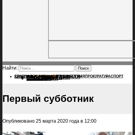
Найти:
ГЛАВНАЯ
ПОЛИТИКА
ПРОИСШЕСТВИЯ
ГЛАВНАЯ
ПРОКУРАТУРА
СПОРТ
КУЛЬТУРА
ПОЛИТИКА
ПОСЕЛЕНИЯ
ПРОИСШЕСТВИЯ
ПРОКУРАТУРА
СПОРТ
КУЛЬТУРА
ПОСЕЛЕНИЯ
Первый субботник
Опубликовано 25 марта 2020 года в 12:00