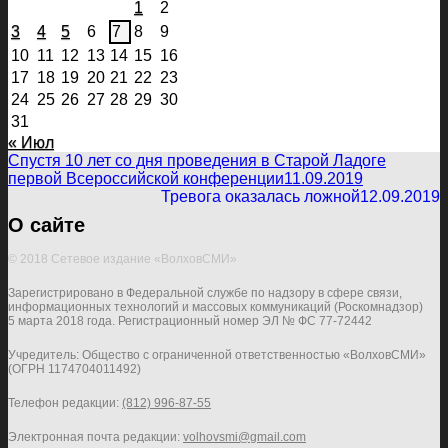
1
2
3
4
5
6
7
8
9
10
11
12
13
14
15
16
17
18
19
20
21
22
23
24
25
26
27
28
29
30
31
« Июл
Спустя 10 лет со дня проведения в Старой Ладоге
первой Всероссийской конференции
11.09.2019
Тревога оказалась ложной
12.09.2019
О сайте
© 2018 Сетевое издание «ВолховСМИ»
Зарегистрировано в Федеральной службе по надзору в сфере связи,
информационных технологий и массовых коммуникаций (Роскомнадзор)
5 марта 2018 года. Регистрационный номер ЭЛ № ФС 77-72442
Учредитель: Общество с ограниченной ответственностью «ВолховСМИ»
(ОГРН 1174704011492)
Телефон редакции:
(812) 996-87-55
Электронная почта редакции:
volhovsmi@gmail.com