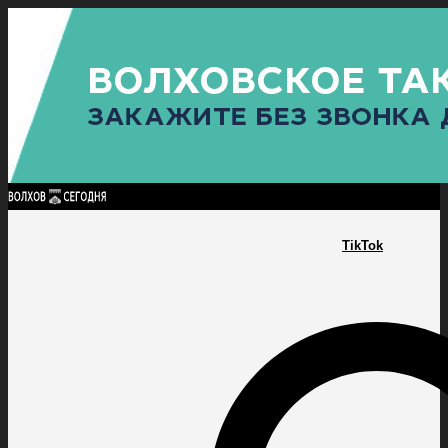
Найти:
ГЛАВНАЯ
ПОЛИТИКА
ПРОИСШЕСТВИЯ
ПРОКУРАТУРА
СПОРТ
КУЛЬТУ
ПОЛИТИКА
ПРОИСШЕСТВИЯ
ПРОКУРАТУРА
СПОРТ
КУЛЬТУРА
ПОСЕЛЕНИЯ
TikTok