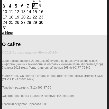
1
2
3
4
5
6
7
8
9
10
11
12
13
14
15
16
17
18
19
20
21
22
23
24
25
26
27
28
29
30
31
« Июл
О сайте
© 2018 Сетевое издание «ВолховСМИ»
Зарегистрировано в Федеральной службе по надзору в сфере связи,
информационных технологий и массовых коммуникаций (Роскомнадзор)
5 марта 2018 года. Регистрационный номер ЭЛ № ФС 77-72442
Учредитель: Общество с ограниченной ответственностью «ВолховСМИ»
(ОГРН 1174704011492)
Телефон редакции:
(812) 996-87-55
Электронная почта редакции:
volhovsmi@gmail.com
Главный редактор Тарасова К.Ю.