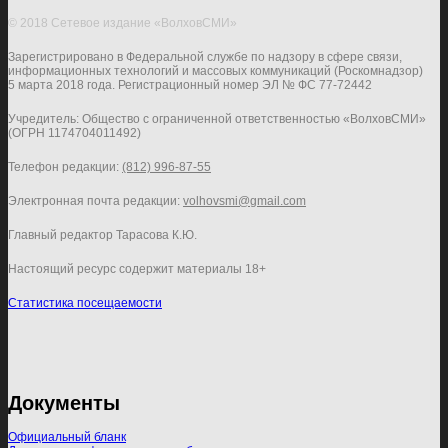
© 2018 Сетевое издание «ВолховСМИ»
Зарегистрировано в Федеральной службе по надзору в сфере связи,
информационных технологий и массовых коммуникаций (Роскомнадзор)
5 марта 2018 года. Регистрационный номер ЭЛ № ФС 77-72442
Учредитель: Общество с ограниченной ответственностью «ВолховСМИ»
(ОГРН 1174704011492)
Телефон редакции:
(812) 996-87-55
Электронная почта редакции:
volhovsmi@gmail.com
Главный редактор Тарасова К.Ю.
Настоящий ресурс содержит материалы 18+
Статистика посещаемости
Документы
Официальный бланк