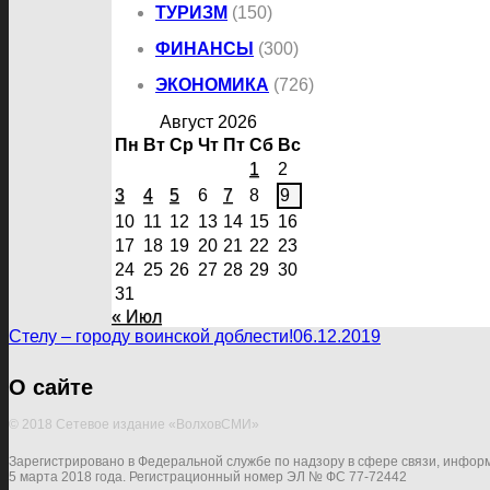
ТУРИЗМ
(150)
ФИНАНСЫ
(300)
ЭКОНОМИКА
(726)
Август 2026
Пн
Вт
Ср
Чт
Пт
Сб
Вс
1
2
3
4
5
6
7
8
9
10
11
12
13
14
15
16
17
18
19
20
21
22
23
24
25
26
27
28
29
30
31
« Июл
Стелу – городу воинской доблести!
06.12.2019
О сайте
© 2018 Сетевое издание «ВолховСМИ»
Зарегистрировано в Федеральной службе по надзору в сфере связи, инфор
5 марта 2018 года. Регистрационный номер ЭЛ № ФС 77-72442