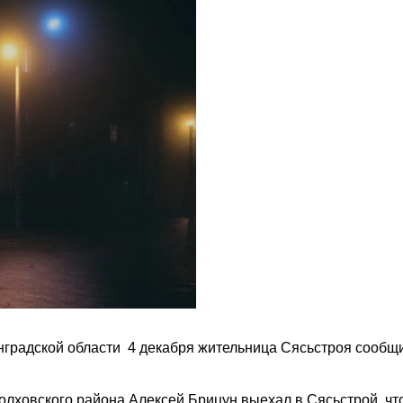
нградской области 4 декабря жительница Сясьстроя сообщ
олховского района Алексей Брицун выехал в Сясьстрой, ч