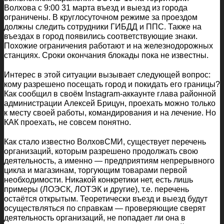
Волхова с 9:00 31 марта въезд и выезд из города
ограничены. В круглосуточном режиме за проездом
должны следить сотрудники ГИБДД и ППС. Также на
въездах в город появились соответствующие знаки.
Похожие ограничения работают и на железнодорожных
станциях. Сроки окончания блокады пока не известны.
Интерес в этой ситуации вызывает следующей вопрос:
кому разрешено посещать город и покидать его границы?
Как сообщил в своём Instagram-аккаунте глава районной
администрации Алексей Брицун, проехать можно только
к месту своей работы, командирования и на лечение. Но
КАК проехать, не совсем понятно.
Как стало известно ВолховСМИ, существует перечень
организаций, которым разрешено продолжать свою
деятельность, а именно — предприятиям непрерывного
цикла и магазинам, торгующим товарами первой
необходимости. Никакой конкретики нет, есть лишь
примеры (ЛОЭСК, ЛОТЭК и другие), т.е. перечень
остаётся открытым. Теоретически въезд и выезд будут
осуществляться по справкам — проверяющие сверят
деятельность организаций, не попадает ли она в