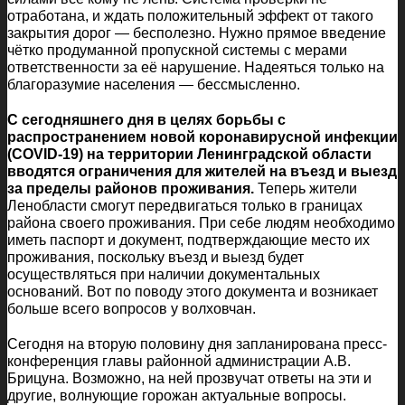
отработана, и ждать положительный эффект от такого
закрытия дорог — бесполезно. Нужно прямое введение
чётко продуманной пропускной системы с мерами
ответственности за её нарушение. Надеяться только на
благоразумие населения — бессмысленно.
С сегодняшнего дня в целях борьбы с
распространением новой коронавирусной инфекции
(COVID-19) на территории Ленинградской области
вводятся ограничения для жителей на въезд и выезд
за пределы районов проживания.
Теперь жители
Ленобласти смогут передвигаться только в границах
района своего проживания. При себе людям необходимо
иметь паспорт и документ, подтверждающие место их
проживания, поскольку въезд и выезд будет
осуществляться при наличии документальных
оснований. Вот по поводу этого документа и возникает
больше всего вопросов у волховчан.
Сегодня на вторую половину дня запланирована пресс-
конференция главы районной администрации А.В.
Брицуна. Возможно, на ней прозвучат ответы на эти и
другие, волнующие горожан актуальные вопросы.