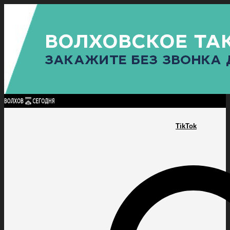
Найти:
ГЛАВНАЯ
ПОЛИТИКА
ПРОИСШЕСТВИЯ
ПРОКУРАТУРА
СПОРТ
КУЛЬТУ
ПОЛИТИКА
ПРОИСШЕСТВИЯ
ПРОКУРАТУРА
СПОРТ
КУЛЬТУРА
ПОСЕЛЕНИЯ
TikTok