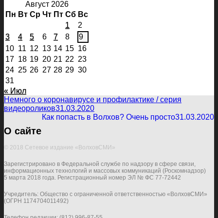
Август 2026
Пн
Вт
Ср
Чт
Пт
Сб
Вс
1
2
3
4
5
6
7
8
9
10
11
12
13
14
15
16
17
18
19
20
21
22
23
24
25
26
27
28
29
30
31
« Июл
Немного о коронавирусе и профилактике / серия
видеороликов
31.03.2020
Как попасть в Волхов? Очень просто
31.03.2020
О сайте
© 2018 Сетевое издание «ВолховСМИ»
Зарегистрировано в Федеральной службе по надзору в сфере связи,
информационных технологий и массовых коммуникаций (Роскомнадзор)
5 марта 2018 года. Регистрационный номер ЭЛ № ФС 77-72442
Учредитель: Общество с ограниченной ответственностью «ВолховСМИ»
(ОГРН 1174704011492)
Телефон редакции:
(812) 996-87-55