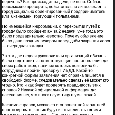
перечень? Как происходит на деле, не ясно. Сейчас
невозможно проверить, действительно ли въезжает в
город социально ориентированный предприниматель
или бизнесмен, торгующий тюльпанами.
По имеющейся информации, о перекрытии путей к
городу было сообщено аж за 2 недели, уже тогда это
было предварительно известно. Почему объявление
было дано поздним вечером перед днём закрытия дорог
— очередная загадка.
За эти две недели руководители организаций обязаны
были подготовить соответствующие постановления для
своих работников, наличие которых позволило бы
сотрудникам пройти проверку ГИБДД. Какой-то
конкретной формы заявления нет, справка пишется в
свободной форме, следовательно сделать её может кто
угодно. Кто и как будет проверять правдивость этих
справок? Никакой официальной информации для
населения нет, что вносит сумятицу в умы людей.
Касаемо справок, можно со стопроцентной гарантией
прогнозировать, что их будут изготавливать своими
силами все кому не лень. Система проверки не