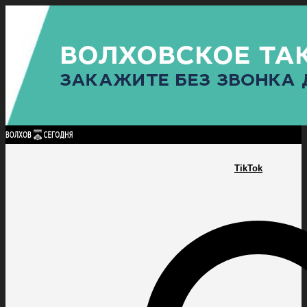
Найти:
ГЛАВНАЯ
ПОЛИТИКА
ПРОИСШЕСТВИЯ
ПРОКУРАТУРА
СПОРТ
КУЛЬТУ
ПОЛИТИКА
ПРОИСШЕСТВИЯ
ПРОКУРАТУРА
СПОРТ
КУЛЬТУРА
ПОСЕЛЕНИЯ
TikTok