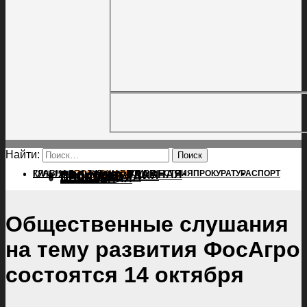
Найти:
ГЛАВНАЯ
ПОЛИТИКА
ПРОИСШЕСТВИЯ
ГЛАВНАЯ
ПРОКУРАТУРА
СПОРТ
КУЛЬТУРА
ПОЛИТИКА
ПОСЕЛЕНИЯ
ПРОИСШЕСТВИЯ
ПРОКУРАТУРА
СПОРТ
КУЛЬТУРА
ПОСЕЛЕНИЯ
Общественные слушания
на тему развития ФосАгро
состоятся 14 октября