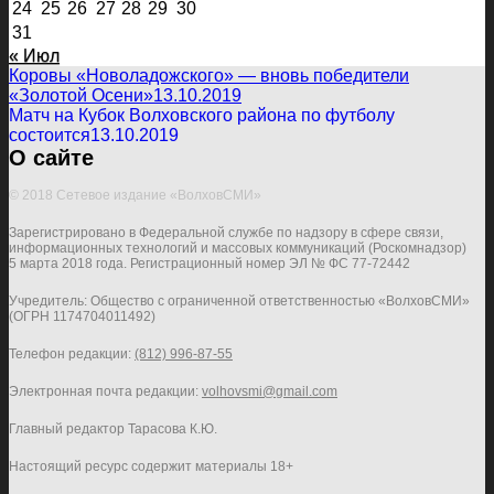
24
25
26
27
28
29
30
31
« Июл
Коровы «Новоладожского» — вновь победители
«Золотой Осени»
13.10.2019
Матч на Кубок Волховского района по футболу
состоится
13.10.2019
О сайте
© 2018 Сетевое издание «ВолховСМИ»
Зарегистрировано в Федеральной службе по надзору в сфере связи,
информационных технологий и массовых коммуникаций (Роскомнадзор)
5 марта 2018 года. Регистрационный номер ЭЛ № ФС 77-72442
Учредитель: Общество с ограниченной ответственностью «ВолховСМИ»
(ОГРН 1174704011492)
Телефон редакции:
(812) 996-87-55
Электронная почта редакции:
volhovsmi@gmail.com
Главный редактор Тарасова К.Ю.
Настоящий ресурс содержит материалы 18+