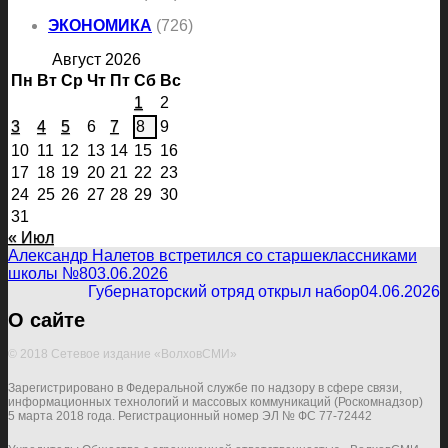
ЭКОНОМИКА
(726)
Август 2026
Пн
Вт
Ср
Чт
Пт
Сб
Вс
1
2
3
4
5
6
7
8
9
10
11
12
13
14
15
16
17
18
19
20
21
22
23
24
25
26
27
28
29
30
31
« Июл
Александр Налетов встретился со старшеклассниками
школы №8
03.06.2026
Губернаторский отряд открыл набор
04.06.2026
О сайте
© 2018 Сетевое издание «ВолховСМИ»
Зарегистрировано в Федеральной службе по надзору в сфере связи,
информационных технологий и массовых коммуникаций (Роскомнадзор)
5 марта 2018 года. Регистрационный номер ЭЛ № ФС 77-72442