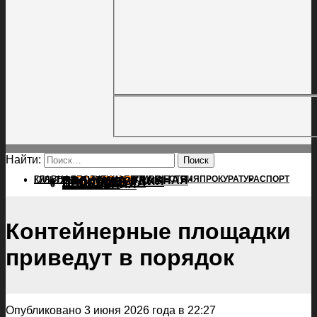
Найти:
ГЛАВНАЯ
ПОЛИТИКА
ПРОИСШЕСТВИЯ
ГЛАВНАЯ
ПРОКУРАТУРА
СПОРТ
КУЛЬТУРА
ПОЛИТИКА
ПОСЕЛЕНИЯ
ПРОИСШЕСТВИЯ
ПРОКУРАТУРА
СПОРТ
КУЛЬТУРА
ПОСЕЛЕНИЯ
Контейнерные площадки
приведут в порядок
Опубликовано 3 июня 2026 года в 22:27