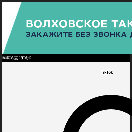
Найти:
ГЛАВНАЯ
ПОЛИТИКА
ПРОИСШЕСТВИЯ
ПРОКУРАТУРА
СПОРТ
КУЛЬТУ
ПОЛИТИКА
ПРОИСШЕСТВИЯ
ПРОКУРАТУРА
СПОРТ
КУЛЬТУРА
ПОСЕЛЕНИЯ
TikTok