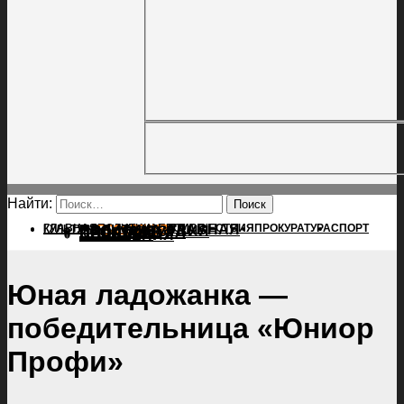
Найти:
ГЛАВНАЯ
ПОЛИТИКА
ПРОИСШЕСТВИЯ
ГЛАВНАЯ
ПРОКУРАТУРА
СПОРТ
КУЛЬТУРА
ПОЛИТИКА
ПОСЕЛЕНИЯ
ПРОИСШЕСТВИЯ
ПРОКУРАТУРА
СПОРТ
КУЛЬТУРА
ПОСЕЛЕНИЯ
Юная ладожанка —
победительница «Юниор
Профи»