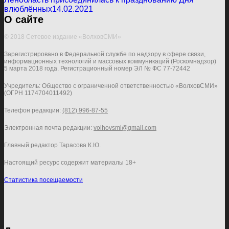
влюблённых
14.02.2021
О сайте
© 2018 Сетевое издание «ВолховСМИ»
Зарегистрировано в Федеральной службе по надзору в сфере связи,
информационных технологий и массовых коммуникаций (Роскомнадзор)
5 марта 2018 года. Регистрационный номер ЭЛ № ФС 77-72442
Учредитель: Общество с ограниченной ответственностью «ВолховСМИ»
(ОГРН 1174704011492)
Телефон редакции:
(812) 996-87-55
Электронная почта редакции:
volhovsmi@gmail.com
Главный редактор Тарасова К.Ю.
Настоящий ресурс содержит материалы 18+
Статистика посещаемости