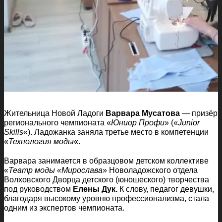
Жительница Новой Ладоги
Варвара Мусатова
— призёр
регионального чемпионата «
Юниор Профи
» («
Junior
Skills
«). Ладожанка заняла третье место в компетенции
«
Технология моды
«.
Варвара занимается в образцовом детском коллективе
«
Театр моды «Мирослава
» Новоладожского отдела
Волховского Дворца детского (юношеского) творчества
под руководством
Елены Дук.
К слову, педагог девушки,
благодаря высокому уровню профессионализма, стала
одним из экспертов чемпионата.