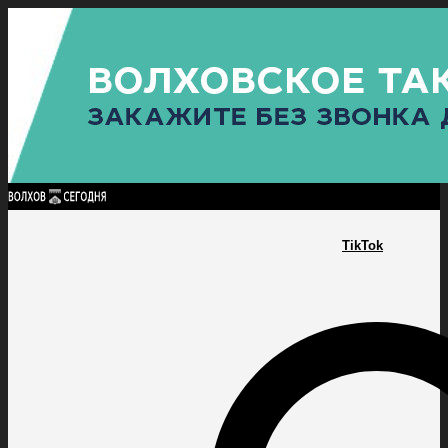
Найти:
ГЛАВНАЯ
ПОЛИТИКА
ПРОИСШЕСТВИЯ
ПРОКУРАТУРА
СПОРТ
КУЛЬТУ
ПОЛИТИКА
ПРОИСШЕСТВИЯ
ПРОКУРАТУРА
СПОРТ
КУЛЬТУРА
ПОСЕЛЕНИЯ
TikTok