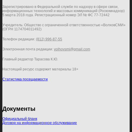
Зарегистрировано в Федеральной службе по надзору в сфере связи,
информационных технологий и массовых коммуникаций (Роскомнадзор)
5 марта 2018 года. Регистрационный номер ЭЛ № ФС 77-72442
Учредитель: Общество с ограниченной ответственностью «ВолховСМИ»
(ОГРН 1174704011492)
Телефон редакции:
(812) 996-87-55
Электронная почта редакции:
volhovsmi@gmail.com
Главный редактор Тарасова К.Ю.
Настоящий ресурс содержит материалы 18+
Статистика посещаемости
Документы
Официальный бланк
Договор на информационное обслуживание