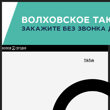
Найти:
ГЛАВНАЯ
ПОЛИТИКА
ПРОИСШЕСТВИЯ
ПРОКУРАТУРА
СПОРТ
КУЛЬТУ
ПОЛИТИКА
ПРОИСШЕСТВИЯ
ПРОКУРАТУРА
СПОРТ
КУЛЬТУРА
ПОСЕЛЕНИЯ
TikTok