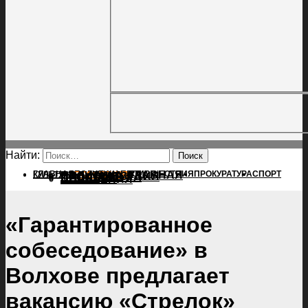
Найти:
ГЛАВНАЯ
ПОЛИТИКА
ПРОИСШЕСТВИЯ
ГЛАВНАЯ
ПРОКУРАТУРА
СПОРТ
КУЛЬТУРА
ПОЛИТИКА
ПОСЕЛЕНИЯ
ПРОИСШЕСТВИЯ
ПРОКУРАТУРА
СПОРТ
КУЛЬТУРА
ПОСЕЛЕНИЯ
«Гарантированное
собеседование» в
Волхове предлагает
вакансию «Стрелок»