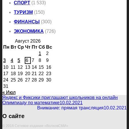
СПОРТ
(1 533)
ТУРИЗМ
(150)
ФИНАНСЫ
(300)
ЭКОНОМИКА
(726)
Август 2026
Пн
Вт
Ср
Чт
Пт
Сб
Вс
1
2
3
4
5
6
7
8
9
10
11
12
13
14
15
16
17
18
19
20
21
22
23
24
25
26
27
28
29
30
31
« Июл
Яндекс и Фиксики приглашают школьников на онлайн
Олимпиаду по математике
10.02.2021
Внимание: прямая трансляция
10.02.2021
О сайте
© 2018 Сетевое издание «ВолховСМИ»