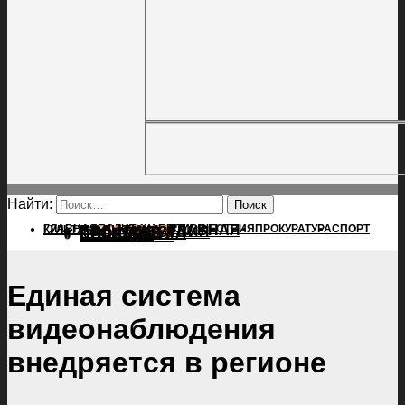
Найти:
ГЛАВНАЯ
ПОЛИТИКА
ПРОИСШЕСТВИЯ
ГЛАВНАЯ
ПРОКУРАТУРА
СПОРТ
КУЛЬТУРА
ПОЛИТИКА
ПОСЕЛЕНИЯ
ПРОИСШЕСТВИЯ
ПРОКУРАТУРА
СПОРТ
КУЛЬТУРА
ПОСЕЛЕНИЯ
Единая система
видеонаблюдения
внедряется в регионе