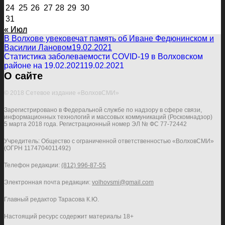
24
25
26
27
28
29
30
31
« Июл
В Волхове увековечат память об Иване Федюнинском и
Василии Лановом
19.02.2021
Статистика заболеваемости COVID-19 в Волховском
районе на 19.02.2021
19.02.2021
О сайте
© 2018 Сетевое издание «ВолховСМИ»
Зарегистрировано в Федеральной службе по надзору в сфере связи,
информационных технологий и массовых коммуникаций (Роскомнадзор)
5 марта 2018 года. Регистрационный номер ЭЛ № ФС 77-72442
Учредитель: Общество с ограниченной ответственностью «ВолховСМИ»
(ОГРН 1174704011492)
Телефон редакции:
(812) 996-87-55
Электронная почта редакции:
volhovsmi@gmail.com
Главный редактор Тарасова К.Ю.
Настоящий ресурс содержит материалы 18+