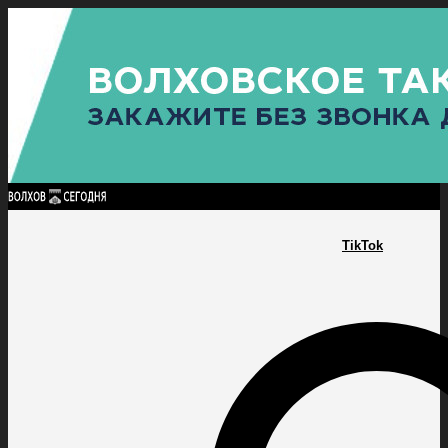
Найти:
ГЛАВНАЯ
ПОЛИТИКА
ПРОИСШЕСТВИЯ
ПРОКУРАТУРА
СПОРТ
КУЛЬТУ
ПОЛИТИКА
ПРОИСШЕСТВИЯ
ПРОКУРАТУРА
СПОРТ
КУЛЬТУРА
ПОСЕЛЕНИЯ
TikTok