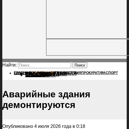
Найти:
ГЛАВНАЯ
ПОЛИТИКА
ПРОИСШЕСТВИЯ
ГЛАВНАЯ
ПРОКУРАТУРА
СПОРТ
КУЛЬТУРА
ПОЛИТИКА
ПОСЕЛЕНИЯ
ПРОИСШЕСТВИЯ
ПРОКУРАТУРА
СПОРТ
КУЛЬТУРА
ПОСЕЛЕНИЯ
Аварийные здания
демонтируются
Опубликовано 4 июля 2026 года в 0:18