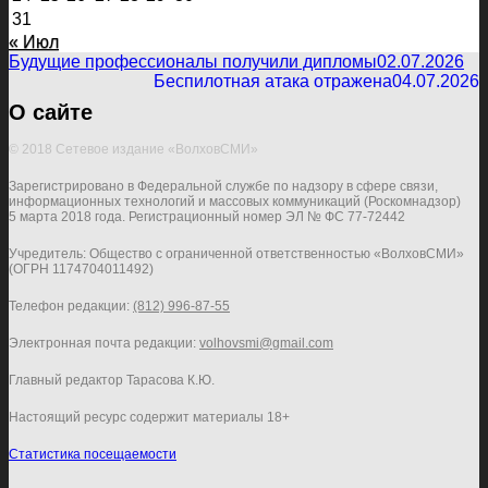
31
« Июл
Будущие профессионалы получили дипломы
02.07.2026
Беспилотная атака отражена
04.07.2026
О сайте
© 2018 Сетевое издание «ВолховСМИ»
Зарегистрировано в Федеральной службе по надзору в сфере связи,
информационных технологий и массовых коммуникаций (Роскомнадзор)
5 марта 2018 года. Регистрационный номер ЭЛ № ФС 77-72442
Учредитель: Общество с ограниченной ответственностью «ВолховСМИ»
(ОГРН 1174704011492)
Телефон редакции:
(812) 996-87-55
Электронная почта редакции:
volhovsmi@gmail.com
Главный редактор Тарасова К.Ю.
Настоящий ресурс содержит материалы 18+
Статистика посещаемости