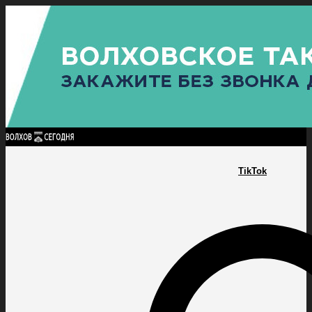
Найти:
ГЛАВНАЯ
ПОЛИТИКА
ПРОИСШЕСТВИЯ
ПРОКУРАТУРА
СПОРТ
КУЛЬТУ
ПОЛИТИКА
ПРОИСШЕСТВИЯ
ПРОКУРАТУРА
СПОРТ
КУЛЬТУРА
ПОСЕЛЕНИЯ
TikTok