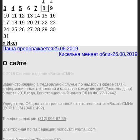
1
2
3
4
5
6
7
8
9
10
11
12
13
14
15
16
17
18
19
20
21
22
23
24
25
26
27
28
29
30
31
« Июл
Паша преображается
25.08.2019
Кисельня меняет облик
26.08.2019
О сайте
© 2018 Сетевое издание «ВолховСМИ»
Зарегистрировано в Федеральной службе по надзору в сфере связи,
информационных технологий и массовых коммуникаций (Роскомнадзор)
5 марта 2018 года. Регистрационный номер ЭЛ № ФС 77-72442
Учредитель: Общество с ограниченной ответственностью «ВолховСМИ»
(ОГРН 1174704011492)
Телефон редакции:
(812) 996-87-55
Электронная почта редакции:
volhovsmi@gmail.com