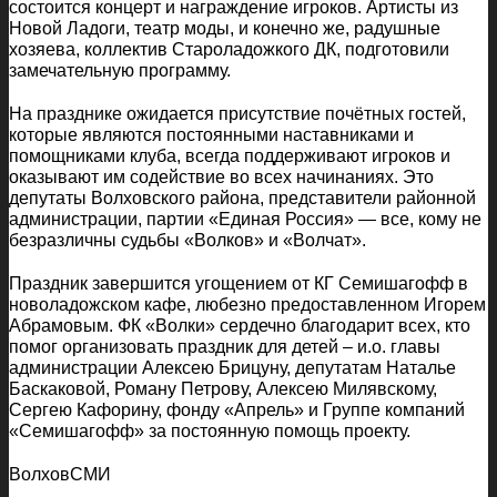
состоится концерт и награждение игроков. Артисты из
Новой Ладоги, театр моды, и конечно же, радушные
хозяева, коллектив Староладожкого ДК, подготовили
замечательную программу.
На празднике ожидается присутствие почётных гостей,
которые являются постоянными наставниками и
помощниками клуба, всегда поддерживают игроков и
оказывают им содействие во всех начинаниях. Это
депутаты Волховского района, представители районной
администрации, партии «Единая Россия» — все, кому не
безразличны судьбы «Волков» и «Волчат».
Праздник завершится угощением от КГ Семишагофф в
новоладожском кафе, любезно предоставленном Игорем
Абрамовым. ФК «Волки» сердечно благодарит всех, кто
помог организовать праздник для детей – и.о. главы
администрации Алексею Брицуну, депутатам Наталье
Баскаковой, Роману Петрову, Алексею Милявскому,
Сергею Кафорину, фонду «Апрель» и Группе компаний
«Семишагофф» за постоянную помощь проекту.
ВолховСМИ