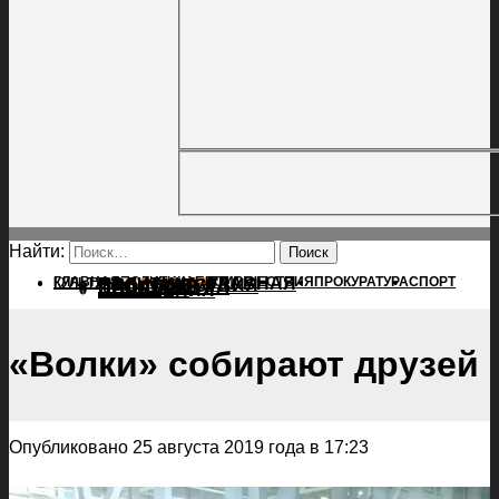
Найти:
ГЛАВНАЯ
ПОЛИТИКА
ПРОИСШЕСТВИЯ
ГЛАВНАЯ
ПРОКУРАТУРА
СПОРТ
КУЛЬТУРА
ПОЛИТИКА
ПОСЕЛЕНИЯ
ПРОИСШЕСТВИЯ
ПРОКУРАТУРА
СПОРТ
КУЛЬТУРА
ПОСЕЛЕНИЯ
«Волки» собирают друзей
Опубликовано 25 августа 2019 года в 17:23