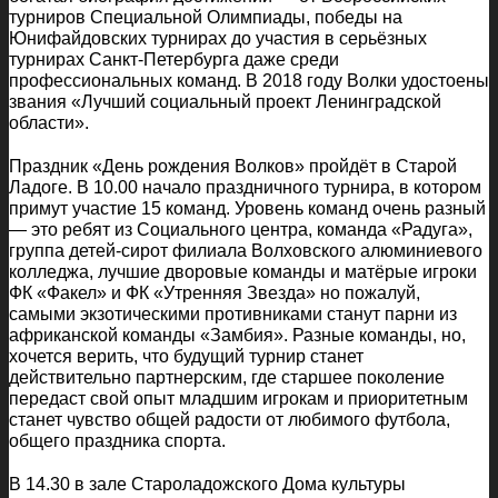
турниров Специальной Олимпиады, победы на
Юнифайдовских турнирах до участия в серьёзных
турнирах Санкт-Петербурга даже среди
профессиональных команд. В 2018 году Волки удостоены
звания «Лучший социальный проект Ленинградской
области».
Праздник «День рождения Волков» пройдёт в Старой
Ладоге. В 10.00 начало праздничного турнира, в котором
примут участие 15 команд. Уровень команд очень разный
— это ребят из Социального центра, команда «Радуга»,
группа детей-сирот филиала Волховского алюминиевого
колледжа, лучшие дворовые команды и матёрые игроки
ФК «Факел» и ФК «Утренняя Звезда» но пожалуй,
самыми экзотическими противниками станут парни из
африканской команды «Замбия». Разные команды, но,
хочется верить, что будущий турнир станет
действительно партнерским, где старшее поколение
передаст свой опыт младшим игрокам и приоритетным
станет чувство общей радости от любимого футбола,
общего праздника спорта.
В 14.30 в зале Староладожского Дома культуры