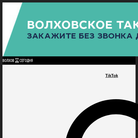
Найти:
ГЛАВНАЯ
ПОЛИТИКА
ПРОИСШЕСТВИЯ
ПРОКУРАТУРА
СПОРТ
КУЛЬТУ
ПОЛИТИКА
ПРОИСШЕСТВИЯ
ПРОКУРАТУРА
СПОРТ
КУЛЬТУРА
ПОСЕЛЕНИЯ
TikTok