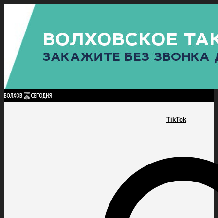
Найти:
ГЛАВНАЯ
ПОЛИТИКА
ПРОИСШЕСТВИЯ
ПРОКУРАТУРА
СПОРТ
КУЛЬТУ
ПОЛИТИКА
ПРОИСШЕСТВИЯ
ПРОКУРАТУРА
СПОРТ
КУЛЬТУРА
ПОСЕЛЕНИЯ
TikTok