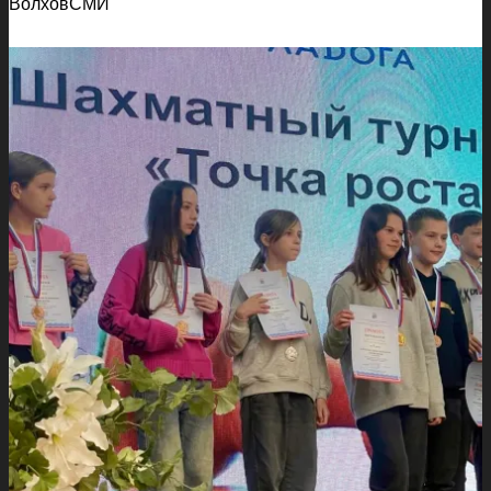
ВолховСМИ