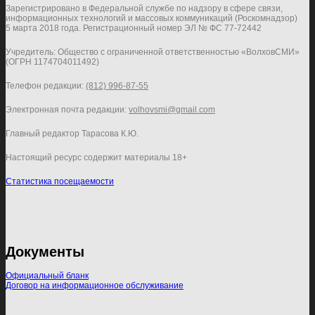
Зарегистрировано в Федеральной службе по надзору в сфере связи,
информационных технологий и массовых коммуникаций (Роскомнадзор)
5 марта 2018 года. Регистрационный номер ЭЛ № ФС 77-72442
Учредитель: Общество с ограниченной ответственностью «ВолховСМИ»
(ОГРН 1174704011492)
Телефон редакции:
(812) 996-87-55
Электронная почта редакции:
volhovsmi@gmail.com
Главный редактор Тарасова К.Ю.
Настоящий ресурс содержит материалы 18+
Статистика посещаемости
Документы
Официальный бланк
Договор на информационное обслуживание