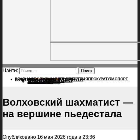
Найти:
ГЛАВНАЯ
ПОЛИТИКА
ПРОИСШЕСТВИЯ
ГЛАВНАЯ
ПРОКУРАТУРА
СПОРТ
КУЛЬТУРА
ПОЛИТИКА
ПОСЕЛЕНИЯ
ПРОИСШЕСТВИЯ
ПРОКУРАТУРА
СПОРТ
КУЛЬТУРА
ПОСЕЛЕНИЯ
Волховский шахматист —
на вершине пьедестала
Опубликовано 16 мая 2026 года в 23:36