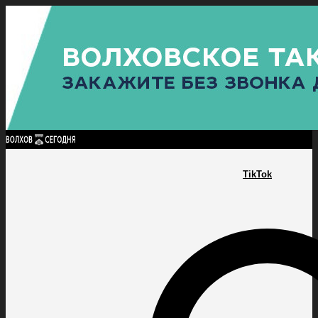
Найти:
ГЛАВНАЯ
ПОЛИТИКА
ПРОИСШЕСТВИЯ
ПРОКУРАТУРА
СПОРТ
КУЛЬТУ
ПОЛИТИКА
ПРОИСШЕСТВИЯ
ПРОКУРАТУРА
СПОРТ
КУЛЬТУРА
ПОСЕЛЕНИЯ
TikTok