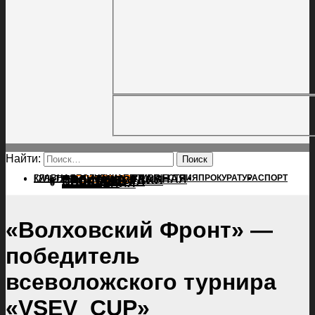
Найти:
ГЛАВНАЯ
ПОЛИТИКА
ПРОИСШЕСТВИЯ
ГЛАВНАЯ
ПРОКУРАТУРА
СПОРТ
КУЛЬТУРА
ПОЛИТИКА
ПОСЕЛЕНИЯ
ПРОИСШЕСТВИЯ
ПРОКУРАТУРА
СПОРТ
КУЛЬТУРА
ПОСЕЛЕНИЯ
«Волховский Фронт» —
победитель
всеволожского турнира
«VSEV_CUP»