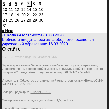
3
4
5
6
7
8
9
10
11
12
13
14
15
16
17
18
19
20
21
22
23
24
25
26
27
28
29
30
31
« Июл
«Школа безопасности»
16.03.2020
В области вводится режим свободного посещения
учреждений образования
16.03.2020
О сайте
© 2018 Сетевое издание «ВолховСМИ»
Зарегистрировано в Федеральной службе по надзору в сфере связи,
информационных технологий и массовых коммуникаций (Роскомнадзор)
5 марта 2018 года. Регистрационный номер ЭЛ № ФС 77-72442
Учредитель: Общество с ограниченной ответственностью «ВолховСМИ»
(ОГРН 1174704011492)
Телефон редакции:
(812) 996-87-55
Электронная почта редакции:
volhovsmi@gmail.com
Главный редактор Тарасова К.Ю.