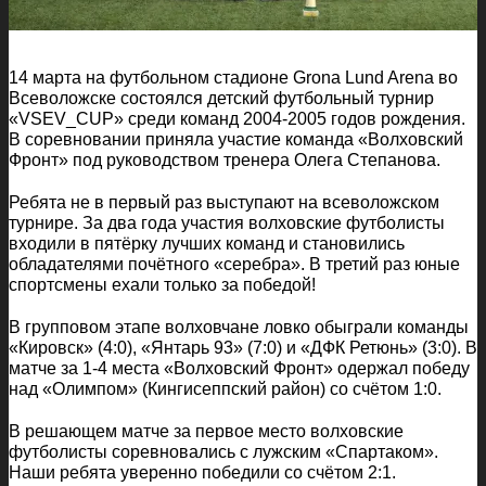
14 марта на футбольном стадионе Grona Lund Arena во
Всеволожске состоялся детский футбольный турнир
«VSEV_CUP» среди команд 2004-2005 годов рождения.
В соревновании приняла участие команда «Волховский
Фронт» под руководством тренера Олега Степанова.
Ребята не в первый раз выступают на всеволожском
турнире. За два года участия волховские футболисты
входили в пятёрку лучших команд и становились
обладателями почётного «серебра». В третий раз юные
спортсмены ехали только за победой!
В групповом этапе волховчане ловко обыграли команды
«Кировск» (4:0), «Янтарь 93» (7:0) и «ДФК Ретюнь» (3:0). В
матче за 1-4 места «Волховский Фронт» одержал победу
над «Олимпом» (Кингисеппский район) со счётом 1:0.
В решающем матче за первое место волховские
футболисты соревновались с лужским «Спартаком».
Наши ребята уверенно победили со счётом 2:1.