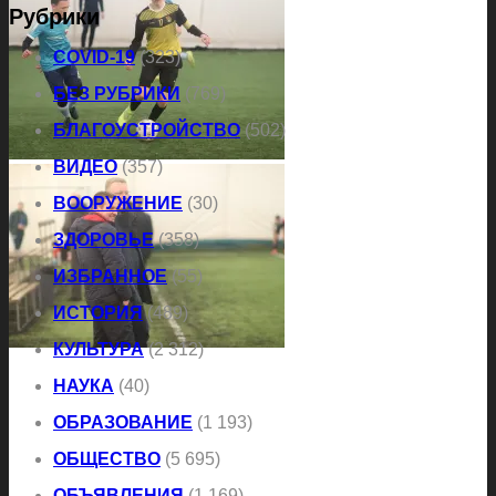
Рубрики
COVID-19
(323)
БЕЗ РУБРИКИ
(769)
БЛАГОУСТРОЙСТВО
(502)
ВИДЕО
(357)
ВООРУЖЕНИЕ
(30)
ЗДОРОВЬЕ
(358)
ИЗБРАННОЕ
(55)
ИСТОРИЯ
(489)
КУЛЬТУРА
(2 312)
НАУКА
(40)
ОБРАЗОВАНИЕ
(1 193)
ОБЩЕСТВО
(5 695)
ОБЪЯВЛЕНИЯ
(1 169)