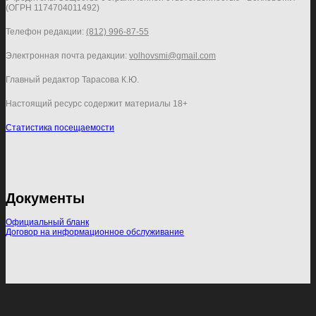
(ОГРН 1174704011492)
Телефон редакции:
(812) 996-87-55
Электронная почта редакции:
volhovsmi@gmail.com
Главный редактор Тарасова К.Ю.
Настоящий ресурс содержит материалы 18+
Статистика посещаемости
Документы
Официальный бланк
Договор на информационное обслуживание