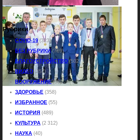
Рубрики
COVID-19
(323)
БЕЗ РУБРИКИ
(769)
БЛАГОУСТРОЙСТВО
(502)
ВИДЕО
(357)
ВООРУЖЕНИЕ
(30)
ЗДОРОВЬЕ
(358)
ИЗБРАННОЕ
(55)
ИСТОРИЯ
(489)
КУЛЬТУРА
(2 312)
НАУКА
(40)