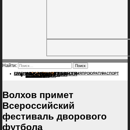
Найти:
ГЛАВНАЯ
ПОЛИТИКА
ПРОИСШЕСТВИЯ
ГЛАВНАЯ
ПРОКУРАТУРА
СПОРТ
КУЛЬТУРА
ПОЛИТИКА
ПОСЕЛЕНИЯ
ПРОИСШЕСТВИЯ
ПРОКУРАТУРА
СПОРТ
КУЛЬТУРА
ПОСЕЛЕНИЯ
Волхов примет
Всероссийский
фестиваль дворового
футбола