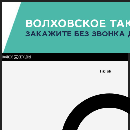
Найти:
ГЛАВНАЯ
ПОЛИТИКА
ПРОИСШЕСТВИЯ
ПРОКУРАТУРА
СПОРТ
КУЛЬТУ
ПОЛИТИКА
ПРОИСШЕСТВИЯ
ПРОКУРАТУРА
СПОРТ
КУЛЬТУРА
ПОСЕЛЕНИЯ
TikTok