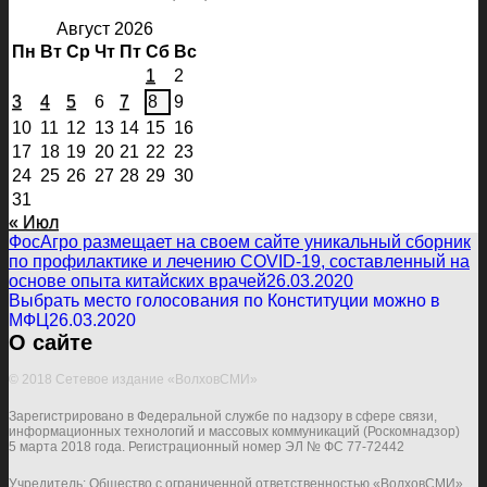
Август 2026
Пн
Вт
Ср
Чт
Пт
Сб
Вс
1
2
3
4
5
6
7
8
9
10
11
12
13
14
15
16
17
18
19
20
21
22
23
24
25
26
27
28
29
30
31
« Июл
ФосАгро размещает на своем сайте уникальный сборник
по профилактике и лечению COVID-19, составленный на
основе опыта китайских врачей
26.03.2020
Выбрать место голосования по Конституции можно в
МФЦ
26.03.2020
О сайте
© 2018 Сетевое издание «ВолховСМИ»
Зарегистрировано в Федеральной службе по надзору в сфере связи,
информационных технологий и массовых коммуникаций (Роскомнадзор)
5 марта 2018 года. Регистрационный номер ЭЛ № ФС 77-72442
Учредитель: Общество с ограниченной ответственностью «ВолховСМИ»