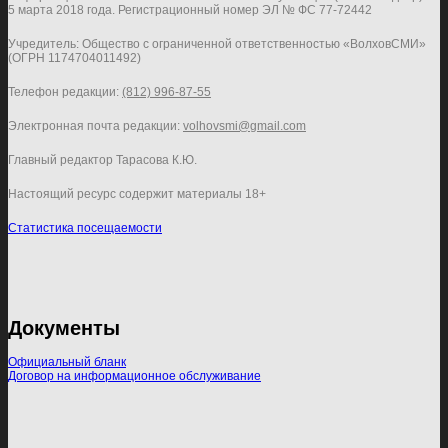
5 марта 2018 года. Регистрационный номер ЭЛ № ФС 77-72442
Учредитель: Общество с ограниченной ответственностью «ВолховСМИ»
(ОГРН 1174704011492)
Телефон редакции:
(812) 996-87-55
Электронная почта редакции:
volhovsmi@gmail.com
Главный редактор Тарасова К.Ю.
Настоящий ресурс содержит материалы 18+
Статистика посещаемости
Документы
Официальный бланк
Договор на информационное обслуживание