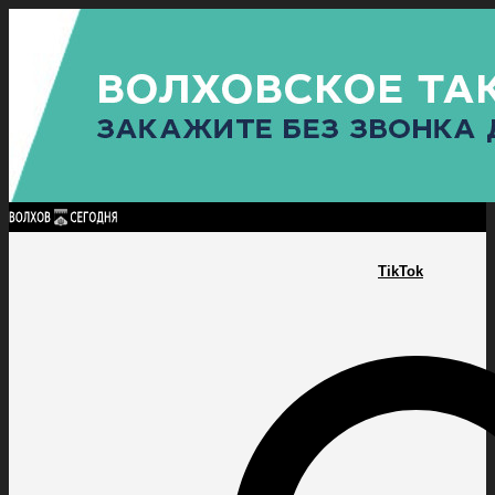
Найти:
ГЛАВНАЯ
ПОЛИТИКА
ПРОИСШЕСТВИЯ
ПРОКУРАТУРА
СПОРТ
КУЛЬТУ
ПОЛИТИКА
ПРОИСШЕСТВИЯ
ПРОКУРАТУРА
СПОРТ
КУЛЬТУРА
ПОСЕЛЕНИЯ
TikTok