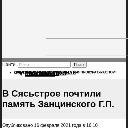
Найти:
ГЛАВНАЯ
ПОЛИТИКА
ПРОИСШЕСТВИЯ
ГЛАВНАЯ
ПРОКУРАТУРА
СПОРТ
КУЛЬТУРА
ПОЛИТИКА
ПОСЕЛЕНИЯ
ПРОИСШЕСТВИЯ
ПРОКУРАТУРА
СПОРТ
КУЛЬТУРА
ПОСЕЛЕНИЯ
В Сясьстрое почтили
память Занцинского Г.П.
Опубликовано 16 февраля 2021 года в 16:10