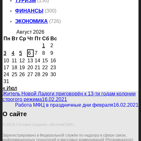
ТУРИЗМ
(150)
ФИНАНСЫ
(300)
ЭКОНОМИКА
(726)
Август 2026
Пн
Вт
Ср
Чт
Пт
Сб
Вс
1
2
3
4
5
6
7
8
9
10
11
12
13
14
15
16
17
18
19
20
21
22
23
24
25
26
27
28
29
30
31
« Июл
Житель Новой Ладоги приговорён к 13-ти годам колонии
строгого режима
16.02.2021
Работа МФЦ в праздничные дни февраля
16.02.2021
О сайте
© 2018 Сетевое издание «ВолховСМИ»
Зарегистрировано в Федеральной службе по надзору в сфере связи,
информационных технологий и массовых коммуникаций (Роскомнадзор)