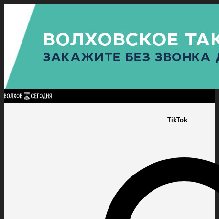
Найти:
ГЛАВНАЯ
ПОЛИТИКА
ПРОИСШЕСТВИЯ
ПРОКУРАТУРА
СПОРТ
КУЛЬТУ
ПОЛИТИКА
ПРОИСШЕСТВИЯ
ПРОКУРАТУРА
СПОРТ
КУЛЬТУРА
ПОСЕЛЕНИЯ
TikTok