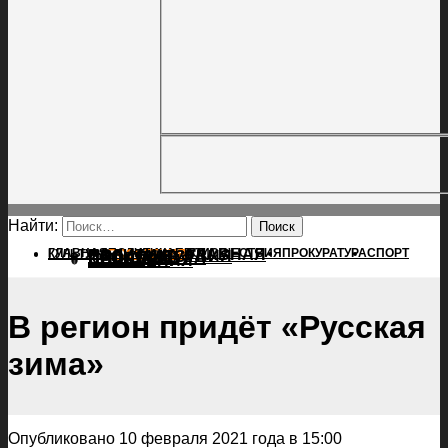
Найти:
ГЛАВНАЯ
ПОЛИТИКА
ПРОИСШЕСТВИЯ
ГЛАВНАЯ
ПРОКУРАТУРА
СПОРТ
КУЛЬТУРА
ПОЛИТИКА
ПОСЕЛЕНИЯ
ПРОИСШЕСТВИЯ
ПРОКУРАТУРА
СПОРТ
КУЛЬТУРА
ПОСЕЛЕНИЯ
В регион придёт «Русская
зима»
Опубликовано 10 февраля 2021 года в 15:00