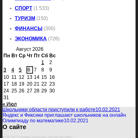
СПОРТ
(1 533)
ТУРИЗМ
(150)
ФИНАНСЫ
(300)
ЭКОНОМИКА
(726)
Август 2026
Пн
Вт
Ср
Чт
Пт
Сб
Вс
1
2
3
4
5
6
7
8
9
10
11
12
13
14
15
16
17
18
19
20
21
22
23
24
25
26
27
28
29
30
31
« Июл
Школьники области приступили к работе
10.02.2021
Яндекс и Фиксики приглашают школьников на онлайн
Олимпиаду по математике
10.02.2021
О сайте
© 2018 Сетевое издание «ВолховСМИ»