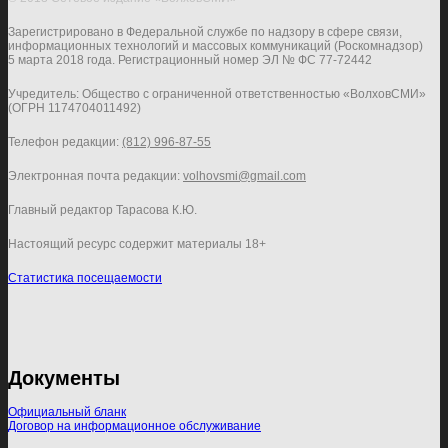
Зарегистрировано в Федеральной службе по надзору в сфере связи,
информационных технологий и массовых коммуникаций (Роскомнадзор)
5 марта 2018 года. Регистрационный номер ЭЛ № ФС 77-72442
Учредитель: Общество с ограниченной ответственностью «ВолховСМИ»
(ОГРН 1174704011492)
Телефон редакции:
(812) 996-87-55
Электронная почта редакции:
volhovsmi@gmail.com
Главный редактор Тарасова К.Ю.
Настоящий ресурс содержит материалы 18+
Статистика посещаемости
Документы
Официальный бланк
Договор на информационное обслуживание